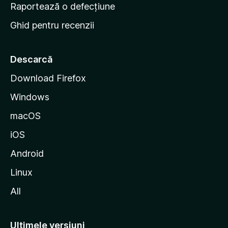
e
Raportează o defecțiune
s
Ghid pentru recenzii
t
a
r
Descarcă
t
Download Firefox
M
Windows
o
z
macOS
i
iOS
l
l
Android
a
Linux
All
Ultimele versiuni