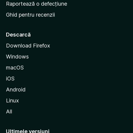
e
Raportează o defecțiune
s
Ghid pentru recenzii
t
a
r
Descarcă
t
Download Firefox
M
Windows
o
z
macOS
i
iOS
l
l
Android
a
Linux
All
Ultimele versiuni