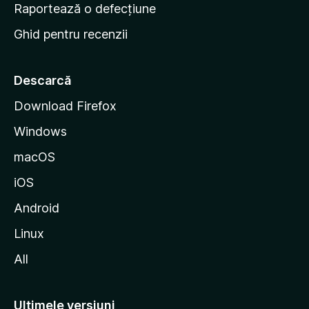
e
Raportează o defecțiune
s
Ghid pentru recenzii
t
a
r
Descarcă
t
Download Firefox
M
Windows
o
z
macOS
i
iOS
l
l
Android
a
Linux
All
Ultimele versiuni