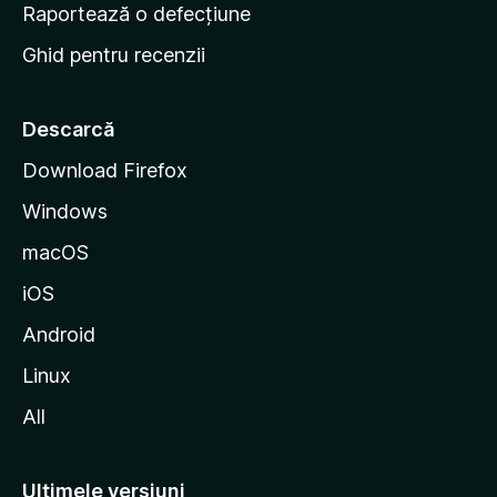
e
Raportează o defecțiune
s
Ghid pentru recenzii
t
a
r
Descarcă
t
Download Firefox
M
Windows
o
z
macOS
i
iOS
l
l
Android
a
Linux
All
Ultimele versiuni