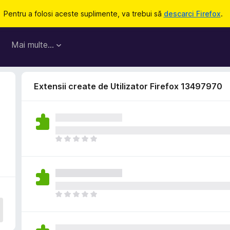
Pentru a folosi aceste suplimente, va trebui să
descarci Firefox
.
Mai multe…
Extensii create de Utilizator Firefox 13497970
N
u
e
x
i
s
N
t
u
ă
e
î
x