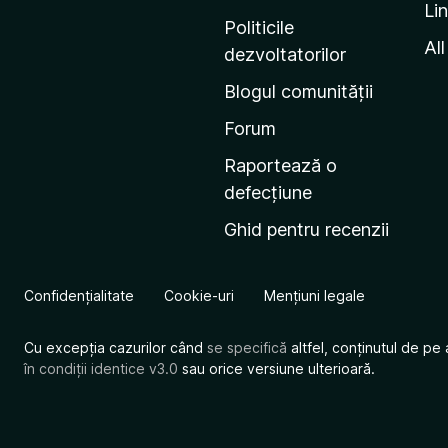
Li
i
Politicile
n
All
dezvoltatorilor
a
Blogul comunității
d
e
Forum
s
Raportează o
t
defecțiune
a
Ghid pentru recenzii
r
t
M
Confidențialitate
Cookie-uri
Mențiuni legale
o
z
Cu excepția cazurilor când
se specifică
altfel, conținutul de pe 
i
în condiții identice v3.0
sau orice versiune ulterioară.
l
l