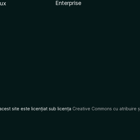
Enterprise
nux
acest site este licențiat sub licența
Creative Commons cu atribuire și