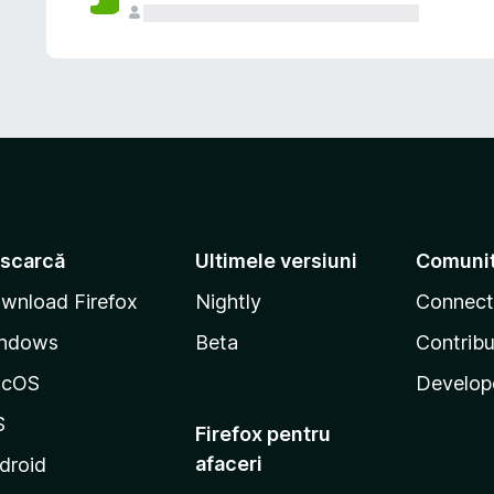
scarcă
Ultimele versiuni
Comuni
wnload Firefox
Nightly
Connect
ndows
Beta
Contribu
acOS
Develop
S
Firefox pentru
afaceri
droid