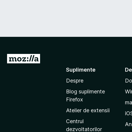
D
u
Suplimente
De
-
Despre
Do
t
e
Blog suplimente
Wi
p
Firefox
m
e
Atelier de extensii
p
iO
a
Centrul
An
g
dezvoltatorilor