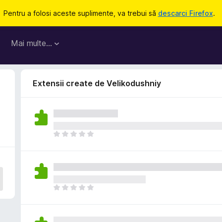
Pentru a folosi aceste suplimente, va trebui să
descarci Firefox
.
Mai multe…
Extensii create de Velikodushniy
N
u
e
x
i
s
N
t
u
ă
e
î
x