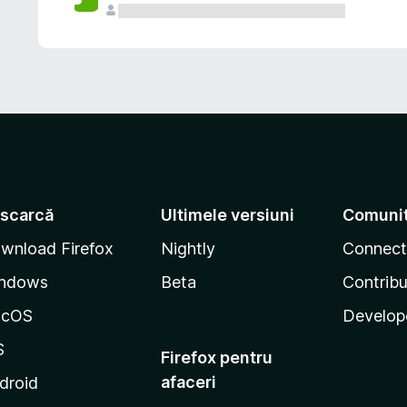
scarcă
Ultimele versiuni
Comuni
wnload Firefox
Nightly
Connect
ndows
Beta
Contribu
acOS
Develop
S
Firefox pentru
afaceri
droid