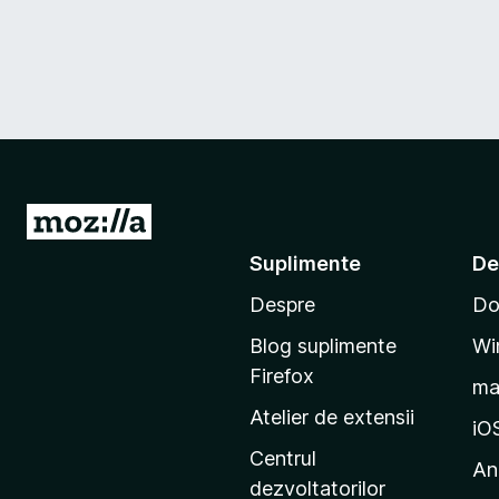
D
u
Suplimente
De
-
Despre
Do
t
e
Blog suplimente
Wi
p
Firefox
m
e
Atelier de extensii
p
iO
a
Centrul
An
g
dezvoltatorilor