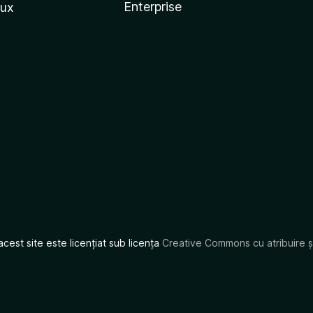
Enterprise
nux
acest site este licențiat sub licența
Creative Commons cu atribuire și