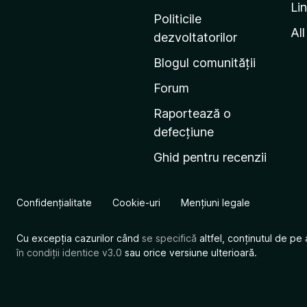
Li
i
Politicile
n
All
dezvoltatorilor
a
Blogul comunității
d
e
Forum
s
Raportează o
t
defecțiune
a
Ghid pentru recenzii
r
t
M
Confidențialitate
Cookie-uri
Mențiuni legale
o
z
Cu excepția cazurilor când
se specifică
altfel, conținutul de pe 
i
în condiții identice v3.0
sau orice versiune ulterioară.
l
l