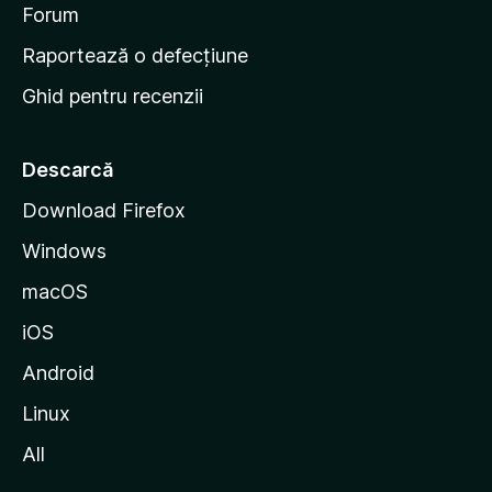
d
Forum
e
Raportează o defecțiune
s
Ghid pentru recenzii
t
a
r
Descarcă
t
Download Firefox
M
Windows
o
z
macOS
i
iOS
l
l
Android
a
Linux
All