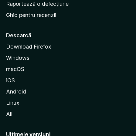
e
Raportează o defecțiune
s
Ghid pentru recenzii
t
a
r
Descarcă
t
Download Firefox
M
Windows
o
z
macOS
i
iOS
l
l
Android
a
Linux
All
Ultimele versiuni