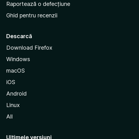
e
Raportează o defecțiune
s
Ghid pentru recenzii
t
a
r
Descarcă
t
Download Firefox
M
Windows
o
z
macOS
i
iOS
l
l
Android
a
Linux
All
Ultimele versiuni