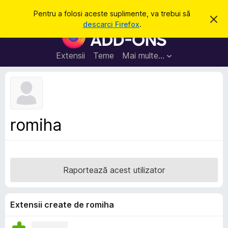
C
Intră în cont
Pentru a folosi aceste suplimente, va trebui să
R
a
descarci Firefox
.
e
S
u
s
u
p
t
i
p
Extensii
Teme
Mai multe…
ă
n
l
g
e
i
a
m
c
e
e
a
n
s
romiha
t
t
ă
e
n
o
p
t
e
i
Raportează acest utilizator
f
n
i
t
c
a
r
Extensii create de romiha
r
u
e
F