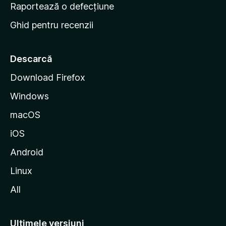
e
Raportează o defecțiune
s
Ghid pentru recenzii
t
a
r
Descarcă
t
Download Firefox
M
Windows
o
z
macOS
i
iOS
l
l
Android
a
Linux
All
Ultimele versiuni