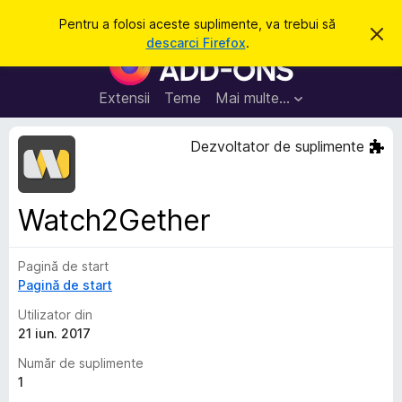
C
Intră în cont
Pentru a folosi aceste suplimente, va trebui să
R
a
descarci Firefox
.
e
S
u
s
u
p
t
i
p
Extensii
Teme
Mai multe…
ă
n
l
g
e
i
Dezvoltator de suplimente
a
m
c
e
e
a
n
s
Watch2Gether
t
t
ă
e
n
o
Pagină de start
p
t
Pagină de start
e
i
f
n
Utilizator din
i
t
21 iun. 2017
c
a
r
Număr de suplimente
r
u
e
1
F