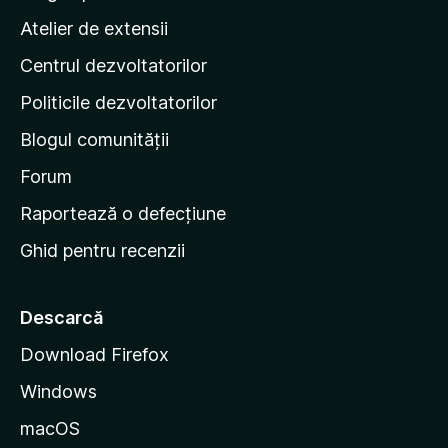
l
p
Atelier de extensii
u
a
ă
Centrul dezvoltatorilor
g
r
i
i
Politicile dezvoltatorilor
n
Blogul comunității
a
d
Forum
e
Raportează o defecțiune
s
Ghid pentru recenzii
t
a
r
Descarcă
t
Download Firefox
M
Windows
o
z
macOS
i