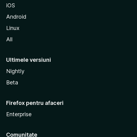
iOS
l
l
Android
a
Linux
All
Ultimele versiuni
Nightly
Beta
Firefox pentru afaceri
Enterprise
Comunitate