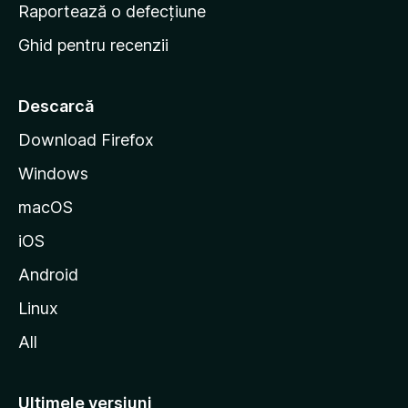
e
Raportează o defecțiune
s
Ghid pentru recenzii
t
a
r
Descarcă
t
Download Firefox
M
Windows
o
z
macOS
i
iOS
l
l
Android
a
Linux
All
Ultimele versiuni