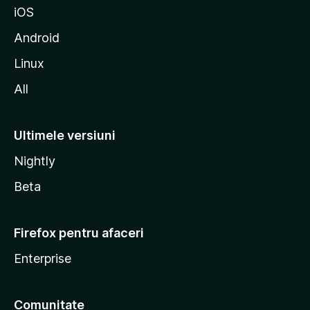
iOS
l
l
Android
a
Linux
All
Ultimele versiuni
Nightly
Beta
Firefox pentru afaceri
Enterprise
Comunitate