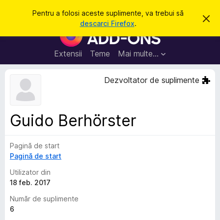
C
Intră în cont
Pentru a folosi aceste suplimente, va trebui să
R
a
descarci Firefox
.
e
S
u
s
u
p
t
i
p
Extensii
Teme
Mai multe…
ă
n
l
g
e
i
Dezvoltator de suplimente
a
m
c
e
e
a
n
s
Guido Berhörster
t
t
ă
e
n
o
Pagină de start
p
t
Pagină de start
e
i
f
n
Utilizator din
i
t
18 feb. 2017
c
a
r
Număr de suplimente
r
u
e
6
F