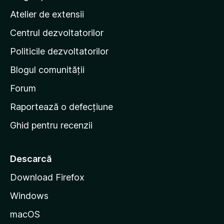
l
p
Atelier de extensii
u
a
ă
Centrul dezvoltatorilor
g
r
i
i
Politicile dezvoltatorilor
n
Blogul comunității
a
d
Forum
e
Raportează o defecțiune
s
Ghid pentru recenzii
t
a
r
Descarcă
t
Download Firefox
M
Windows
o
z
macOS
i