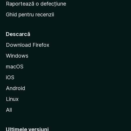
e
Raportează o defecțiune
s
Ghid pentru recenzii
t
a
r
Descarcă
t
Download Firefox
M
Windows
o
z
macOS
i
iOS
l
l
Android
a
Linux
All
Ultimele versiuni