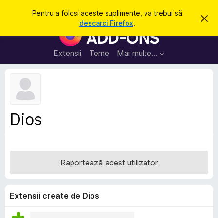
C
Intră în cont
Pentru a folosi aceste suplimente, va trebui să
R
a
descarci Firefox
.
e
S
u
s
u
p
t
i
p
Extensii
Teme
Mai multe…
ă
n
l
g
e
i
a
m
c
e
e
a
n
s
Dios
t
t
ă
e
n
o
p
t
e
i
Raportează acest utilizator
f
n
i
t
c
a
r
Extensii create de Dios
r
u
e
F