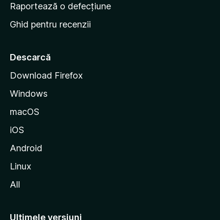
e
Raportează o defecțiune
s
Ghid pentru recenzii
t
a
r
Descarcă
t
Download Firefox
M
Windows
o
z
macOS
i
iOS
l
l
Android
a
Linux
All
Ultimele versiuni