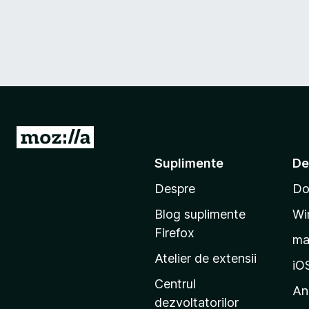
D
u
Suplimente
De
-
Despre
Do
t
e
Blog suplimente
Wi
p
Firefox
m
e
Atelier de extensii
p
iO
a
Centrul
An
g
dezvoltatorilor