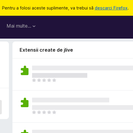
Pentru a folosi aceste suplimente, va trebui să
descarci Firefox
.
Mai multe…
Extensii create de jlive
N
u
e
x
i
s
N
t
u
ă
e
î
x