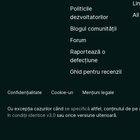
Li
i
Politicile
n
All
dezvoltatorilor
a
Blogul comunității
d
e
Forum
s
Raportează o
t
defecțiune
a
Ghid pentru recenzii
r
t
M
Confidențialitate
Cookie-uri
Mențiuni legale
o
z
Cu excepția cazurilor când
se specifică
altfel, conținutul de pe 
i
în condiții identice v3.0
sau orice versiune ulterioară.
l
l