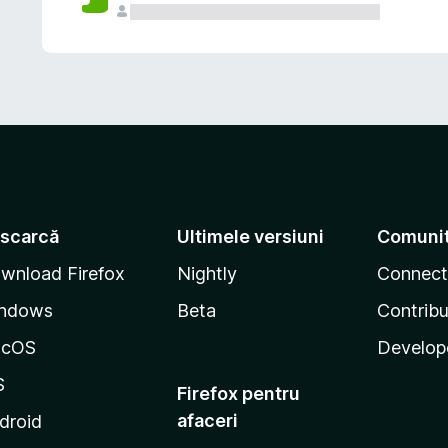
scarcă
Ultimele versiuni
Comuni
wnload Firefox
Nightly
Connect
ndows
Beta
Contribu
acOS
Develop
S
Firefox pentru
afaceri
droid