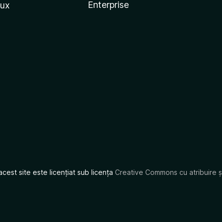
Enterprise
nux
acest site este licențiat sub licența
Creative Commons cu atribuire și