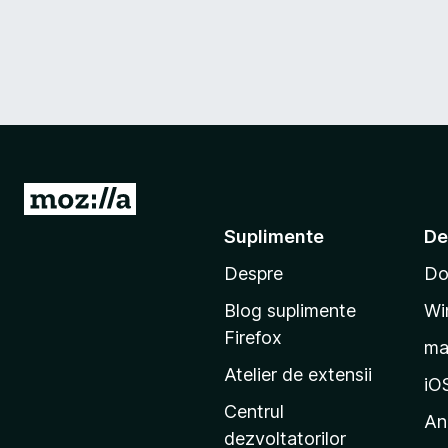
D
u
Suplimente
De
-
Despre
Do
t
e
Blog suplimente
Wi
p
Firefox
m
e
Atelier de extensii
p
iO
a
Centrul
An
g
dezvoltatorilor