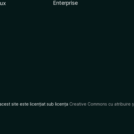
Enterprise
nux
acest site este licențiat sub licența
Creative Commons cu atribuire și