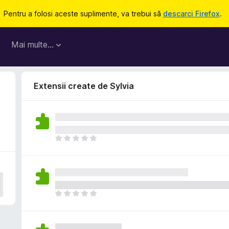
Pentru a folosi aceste suplimente, va trebui să
descarci Firefox
.
Mai multe…
Extensii create de Sylvia
N
u
e
x
i
s
N
t
u
ă
e
î
x