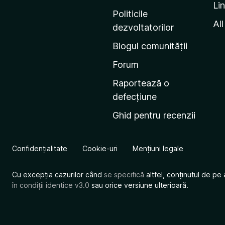
Li
i
Politicile
n
All
dezvoltatorilor
a
Blogul comunității
d
e
Forum
s
Raportează o
t
defecțiune
a
Ghid pentru recenzii
r
t
M
Confidențialitate
Cookie-uri
Mențiuni legale
o
z
Cu excepția cazurilor când
se specifică
altfel, conținutul de pe 
i
în condiții identice v3.0
sau orice versiune ulterioară.
l
l