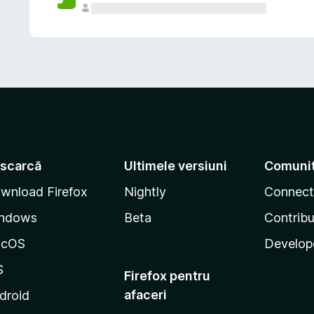
scarcă
Ultimele versiuni
Comuni
wnload Firefox
Nightly
Connect
ndows
Beta
Contribu
acOS
Develop
S
Firefox pentru
afaceri
droid