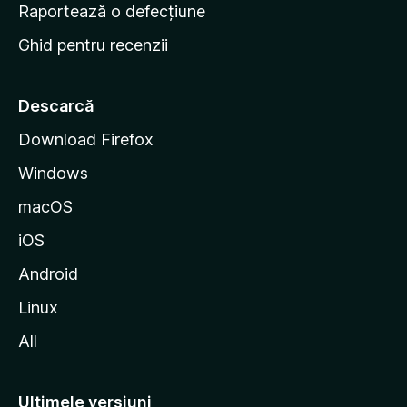
e
Raportează o defecțiune
s
Ghid pentru recenzii
t
a
r
Descarcă
t
Download Firefox
M
Windows
o
z
macOS
i
iOS
l
l
Android
a
Linux
All
Ultimele versiuni