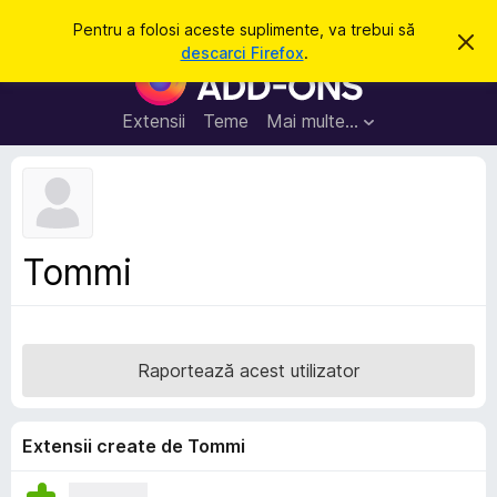
C
Intră în cont
Pentru a folosi aceste suplimente, va trebui să
R
a
descarci Firefox
.
e
S
u
s
u
p
t
i
p
Extensii
Teme
Mai multe…
ă
n
l
g
e
i
a
m
c
e
e
a
n
s
Tommi
t
t
ă
e
n
o
p
t
e
i
Raportează acest utilizator
f
n
i
t
c
a
r
Extensii create de Tommi
r
u
e
F