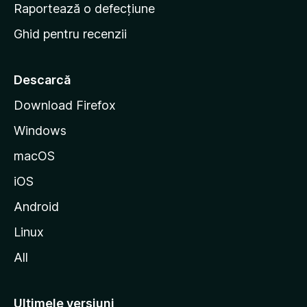
e
Raportează o defecțiune
s
Ghid pentru recenzii
t
a
r
Descarcă
t
Download Firefox
M
Windows
o
z
macOS
i
iOS
l
l
Android
a
Linux
All
Ultimele versiuni