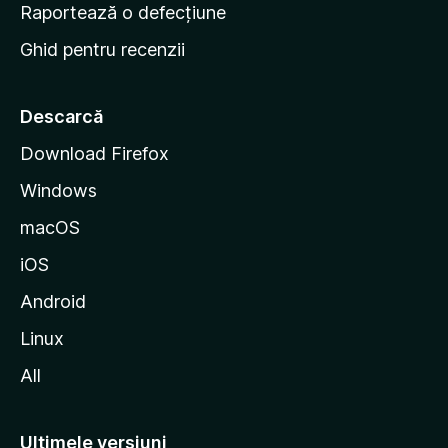
e
Raportează o defecțiune
s
Ghid pentru recenzii
t
a
r
Descarcă
t
Download Firefox
M
Windows
o
z
macOS
i
iOS
l
l
Android
a
Linux
All
Ultimele versiuni