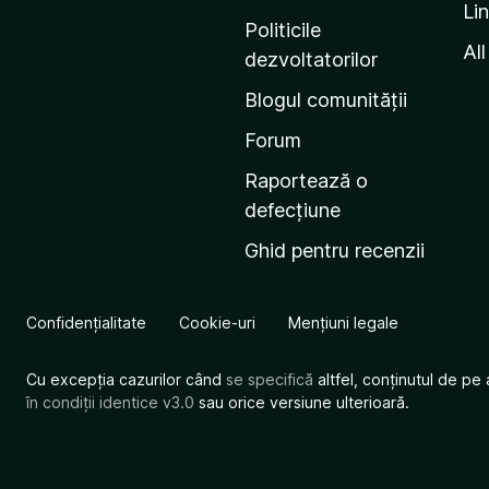
Li
i
Politicile
n
All
dezvoltatorilor
a
Blogul comunității
d
e
Forum
s
Raportează o
t
defecțiune
a
Ghid pentru recenzii
r
t
M
Confidențialitate
Cookie-uri
Mențiuni legale
o
z
Cu excepția cazurilor când
se specifică
altfel, conținutul de pe 
i
în condiții identice v3.0
sau orice versiune ulterioară.
l
l