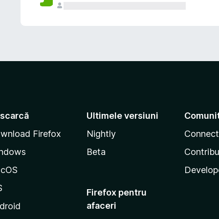
scarcă
Ultimele versiuni
Comuni
wnload Firefox
Nightly
Connect
ndows
Beta
Contribu
acOS
Develop
S
Firefox pentru
afaceri
droid