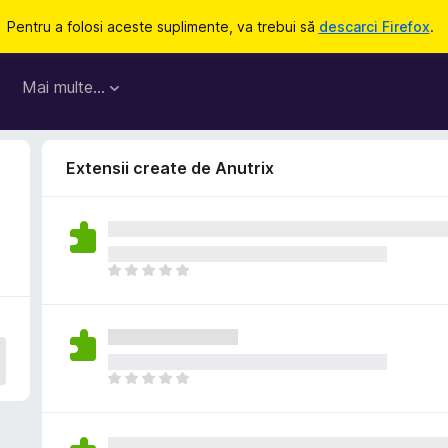
Pentru a folosi aceste suplimente, va trebui să
descarci Firefox
.
Mai multe…
Extensii create de Anutrix
N
u
e
x
i
s
N
t
u
ă
e
î
x