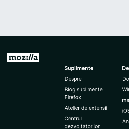
D
u
Suplimente
De
-
Despre
Do
t
e
Blog suplimente
Wi
p
Firefox
m
e
Atelier de extensii
p
iO
a
Centrul
An
g
dezvoltatorilor