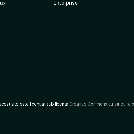
Enterprise
nux
acest site este licențiat sub licența
Creative Commons cu atribuire și