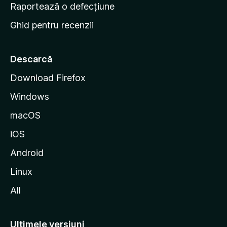
e
Raportează o defecțiune
s
Ghid pentru recenzii
t
a
r
Descarcă
t
Download Firefox
M
Windows
o
z
macOS
i
iOS
l
l
Android
a
Linux
All
Ultimele versiuni