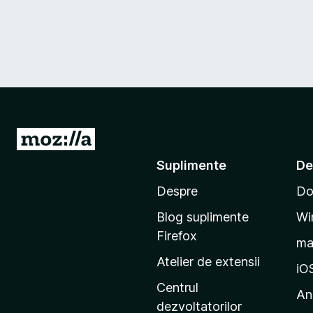
D
u
Suplimente
De
-
Despre
Do
t
e
Blog suplimente
Wi
p
Firefox
m
e
Atelier de extensii
p
iO
a
Centrul
An
g
dezvoltatorilor