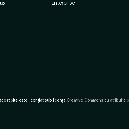
Enterprise
nux
acest site este licențiat sub licența
Creative Commons cu atribuire și