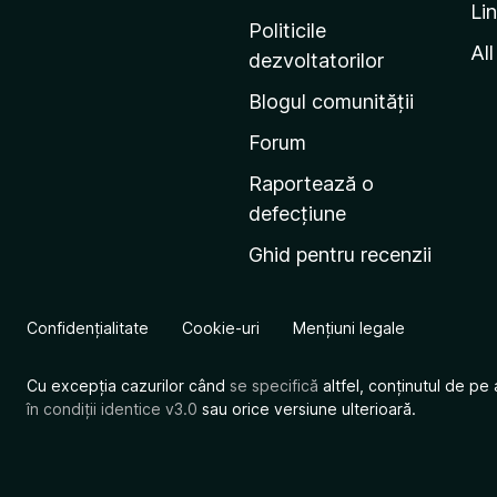
Li
i
Politicile
n
All
dezvoltatorilor
a
Blogul comunității
d
e
Forum
s
Raportează o
t
defecțiune
a
Ghid pentru recenzii
r
t
M
Confidențialitate
Cookie-uri
Mențiuni legale
o
z
Cu excepția cazurilor când
se specifică
altfel, conținutul de pe 
i
în condiții identice v3.0
sau orice versiune ulterioară.
l
l