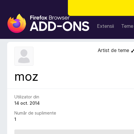
S
u
Extensii
Teme
p
l
i
Artist de teme
m
e
n
moz
t
e
p
e
Utilizator din
n
14 oct. 2014
t
Număr de suplimente
r
1
u
F