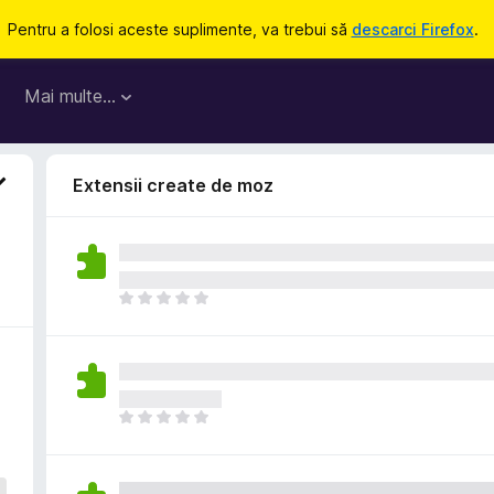
Pentru a folosi aceste suplimente, va trebui să
descarci Firefox
.
Mai multe…
Extensii create de moz
N
u
e
x
i
s
N
t
u
ă
e
î
x