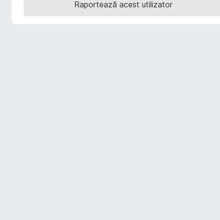
Raportează acest utilizator
i
r
e
f
o
x