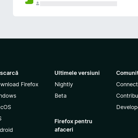
scarcă
Ultimele versiuni
Comuni
wnload Firefox
Nightly
Connect
ndows
Beta
Contribu
acOS
Develop
S
Firefox pentru
afaceri
droid