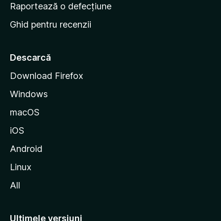
e
Raportează o defecțiune
s
Ghid pentru recenzii
t
a
r
Descarcă
t
Download Firefox
M
Windows
o
z
macOS
i
iOS
l
l
Android
a
Linux
All
Ultimele versiuni