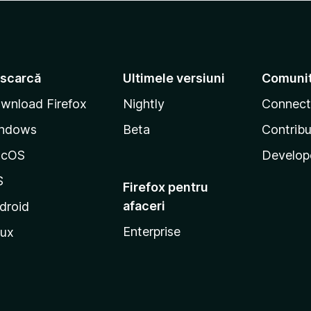
scarcă
Ultimele versiuni
Comuni
wnload Firefox
Nightly
Connect
ndows
Beta
Contribu
acOS
Develop
S
Firefox pentru
afaceri
droid
Enterprise
nux