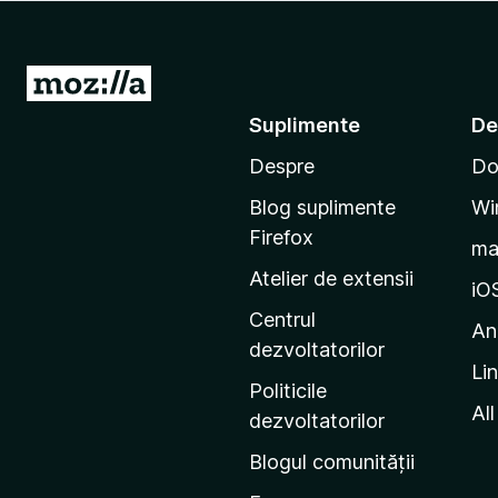
i
r
e
D
f
u
Suplimente
De
o
-
x
Despre
Do
t
e
Blog suplimente
Wi
p
Firefox
m
e
Atelier de extensii
p
iO
a
Centrul
An
g
dezvoltatorilor
Li
i
Politicile
n
All
dezvoltatorilor
a
Blogul comunității
d