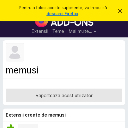
C
Intră în cont
Pentru a folosi aceste suplimente, va trebui să
R
a
descarci Firefox
.
e
S
u
s
u
p
t
i
p
Extensii
Teme
Mai multe…
ă
n
l
g
e
i
a
m
c
e
e
a
n
s
memusi
t
t
ă
e
n
o
p
t
e
i
Raportează acest utilizator
f
n
i
t
c
a
r
Extensii create de memusi
r
u
e
F