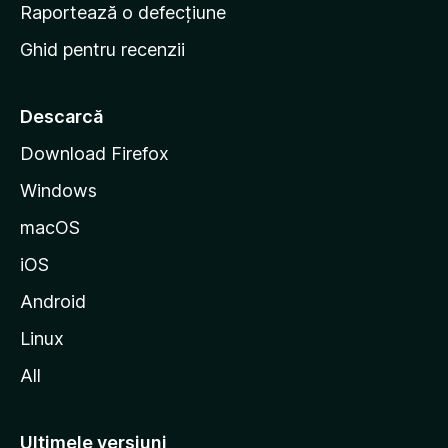
e
Raportează o defecțiune
s
Ghid pentru recenzii
t
a
r
Descarcă
t
Download Firefox
M
Windows
o
z
macOS
i
iOS
l
l
Android
a
Linux
All
Ultimele versiuni