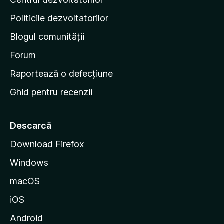
g
i
Politicile dezvoltatorilor
n
Blogul comunității
a
d
Forum
e
Raportează o defecțiune
s
Ghid pentru recenzii
t
a
r
Descarcă
t
Download Firefox
M
Windows
o
z
macOS
i
iOS
l
l
Android