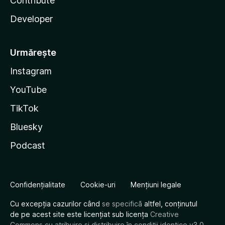
Contribute
Developer
Urmărește
Instagram
YouTube
TikTok
Bluesky
Podcast
Confidențialitate
Cookie-uri
Mențiuni legale
Cu excepția cazurilor când
se specifică
altfel, conținutul
de pe acest site este licențiat sub licența
Creative
Commons cu atribuire și distribuire în condiții identice v3.0