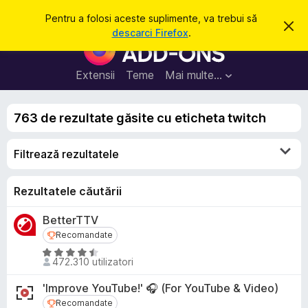
C
Intră în cont
Pentru a folosi aceste suplimente, va trebui să
R
a
descarci Firefox
.
e
S
u
s
u
p
t
i
p
Extensii
Teme
Mai multe…
ă
n
l
g
e
i
a
763 de rezultate găsite cu eticheta twitch
m
c
e
e
a
Filtrează rezultatele
n
s
t
t
ă
e
Rezultatele căutării
n
o
p
t
BetterTTV
e
i
f
Recomandate
Recomandate
n
i
t
E
c
472.310 utilizatori
a
v
r
r
a
u
'Improve YouTube!' 🎧 (For YouTube & Video)
e
l
F
Recomandate
Recomandate