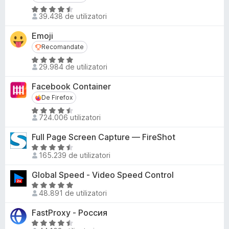
u
i
E
a
39.438 de utilizatori
r
v
t
a
e
(
Emoji
l
f
ă
Recomandate
Recomandate
u
)
o
E
a
29.984 de utilizatori
c
x
v
t
u
a
(
Facebook Container
4
l
ă
De Firefox
De Firefox
,
u
)
3
E
a
724.006 utilizatori
c
d
v
t
u
i
a
(
Full Page Screen Capture — FireShot
4
n
l
ă
E
,
5
u
165.239 de utilizatori
)
v
4
s
a
c
a
d
Global Speed - Video Speed Control
t
t
u
l
i
e
E
(
4
u
n
48.891 de utilizatori
l
v
ă
,
a
5
e
a
)
8
FastProxy - Россия
t
s
l
c
d
(
E
t