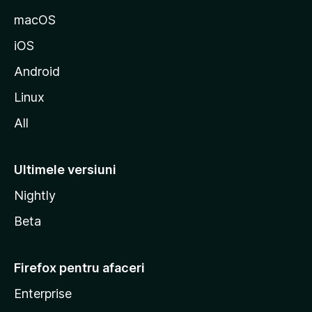
z
macOS
i
iOS
l
l
Android
a
Linux
All
Ultimele versiuni
Nightly
Beta
Firefox pentru afaceri
Enterprise