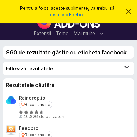
C
Intră în cont
Pentru a folosi aceste suplimente, va trebui să
R
a
descarci Firefox
.
e
S
u
s
u
p
t
i
p
Extensii
Teme
Mai multe…
ă
n
l
g
e
i
a
960 de rezultate găsite cu eticheta facebook
m
c
e
e
a
Filtrează rezultatele
n
s
t
t
ă
e
Rezultatele căutării
n
o
p
t
Raindrop.io
e
i
f
Recomandate
Recomandate
n
i
t
E
c
40.826 de utilizatori
a
v
r
r
a
u
Feedbro
e
l
F
Recomandate
Recomandate