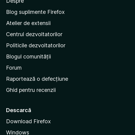
Despre
n
p
e
5
l
e
Blog suplimente Firefox
s
e
p
t
Atelier de extensii
e
a
l
Centrul dezvoltatorilor
g
e
i
Politicile dezvoltatorilor
n
Blogul comunității
a
d
Forum
e
Raportează o defecțiune
s
Ghid pentru recenzii
t
a
r
Descarcă
t
Download Firefox
M
Windows
o