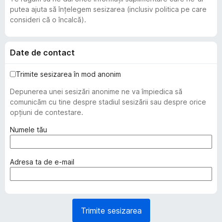
putea ajuta să înțelegem sesizarea (inclusiv politica pe care
consideri că o încalcă).
Date de contact
Trimite sesizarea în mod anonim
Depunerea unei sesizări anonime ne va împiedica să
comunicăm cu tine despre stadiul sesizării sau despre orice
opțiuni de contestare.
(
Numele tău
o
b
l
(
Adresa ta de e-mail
i
o
g
b
a
l
t
i
Trimite sesizarea
o
g