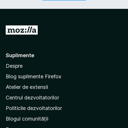
r
a
i
t
u
o
)
r
i
D
u
u
)
-
t
Suplimente
e
Despre
p
e
Blog suplimente Firefox
p
Atelier de extensii
a
Centrul dezvoltatorilor
g
i
Politicile dezvoltatorilor
n
Blogul comunității
a