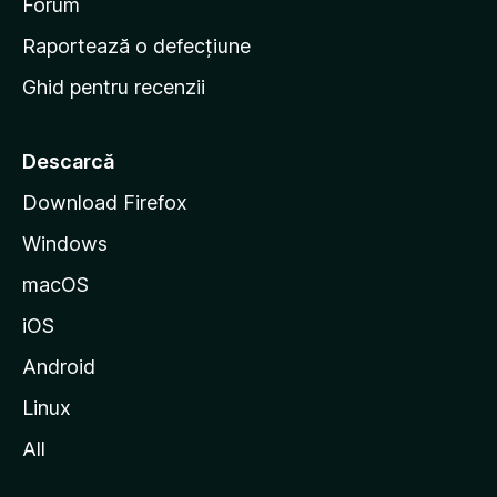
d
Forum
e
Raportează o defecțiune
s
Ghid pentru recenzii
t
a
r
Descarcă
t
Download Firefox
M
Windows
o
z
macOS
i
iOS
l
l
Android
a
Linux
All