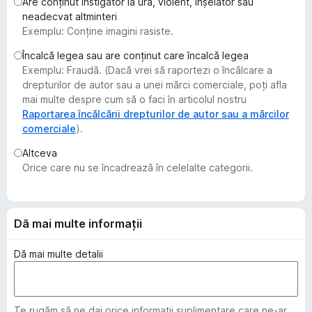
Are conținut instigator la ură, violent, înșelător sau
i
neadecvat altminteri
r
Exemplu: Conține imagini rasiste.
e
Încalcă legea sau are conținut care încalcă legea
f
Exemplu: Fraudă. (Dacă vrei să raportezi o încălcare a
o
drepturilor de autor sau a unei mărci comerciale, poți afla
x
mai multe despre cum să o faci în articolul nostru
Raportarea încălcării drepturilor de autor sau a mărcilor
comerciale
).
Altceva
Orice care nu se încadrează în celelalte categorii.
Dă mai multe informații
Dă mai multe detalii
Te rugăm să ne dai orice informații suplimentare care ne-ar