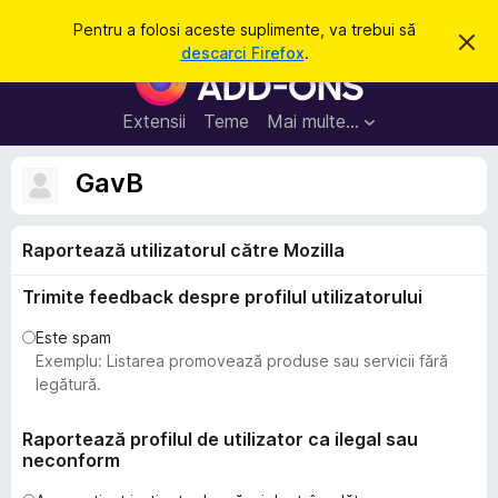
C
Intră în cont
Pentru a folosi aceste suplimente, va trebui să
R
a
descarci Firefox
.
e
S
u
s
u
p
t
i
p
Extensii
Teme
Mai multe…
ă
n
l
g
e
i
GavB
a
m
c
e
e
a
Raportează utilizatorul către Mozilla
n
s
t
t
ă
Trimite feedback despre profilul utilizatorului
e
n
o
p
Este spam
t
e
Exemplu: Listarea promovează produse sau servicii fără
i
f
n
legătură.
i
t
c
a
r
Raportează profilul de utilizator ca ilegal sau
r
neconform
u
e
F