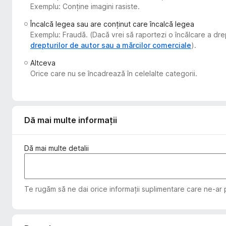
Exemplu: Conține imagini rasiste.
i
r
Încalcă legea sau are conținut care încalcă legea
e
Exemplu: Fraudă. (Dacă vrei să raportezi o încălcare a drep
f
drepturilor de autor sau a mărcilor comerciale
).
o
Altceva
x
Orice care nu se încadrează în celelalte categorii.
Dă mai multe informații
Dă mai multe detalii
Te rugăm să ne dai orice informații suplimentare care ne-ar p