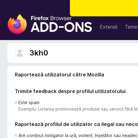
S
u
Extensii
Teme
p
l
i
3kh0
m
e
n
Raportează utilizatorul către Mozilla
t
e
Trimite feedback despre profilul utilizatorului
p
e
Este spam
n
Exemplu: Listarea promovează produse sau servicii fără le
t
r
Raportează profilul de utilizator ca ilegal sau ne
u
F
Are conținut instigator la ură, violent, înșelător sau neadec