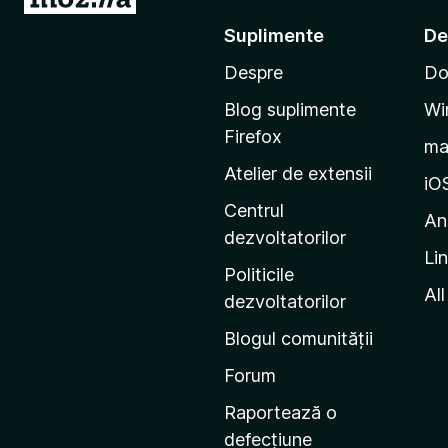
u
Suplimente
De
-
Despre
Do
t
e
Blog suplimente
Wi
p
Firefox
m
e
Atelier de extensii
p
iO
a
Centrul
An
g
dezvoltatorilor
Li
i
Politicile
n
All
dezvoltatorilor
a
Blogul comunității
d
e
Forum
s
Raportează o
t
defecțiune