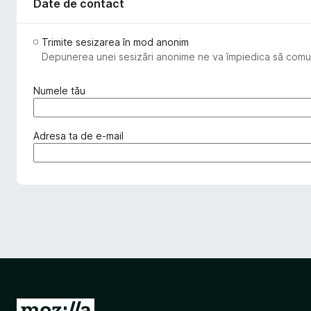
Date de contact
Trimite sesizarea în mod anonim
Depunerea unei sesizări anonime ne va împiedica să comuni
(
Numele tău
o
b
l
(
Adresa ta de e-mail
i
o
g
b
a
l
t
i
o
g
r
a
i
t
u
o
)
r
i
u
D
)