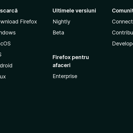
scarcă
Ultimele versiuni
Comuni
wnload Firefox
Nightly
Connect
ndows
Beta
Contribu
acOS
Develop
S
Firefox pentru
afaceri
droid
Enterprise
nux