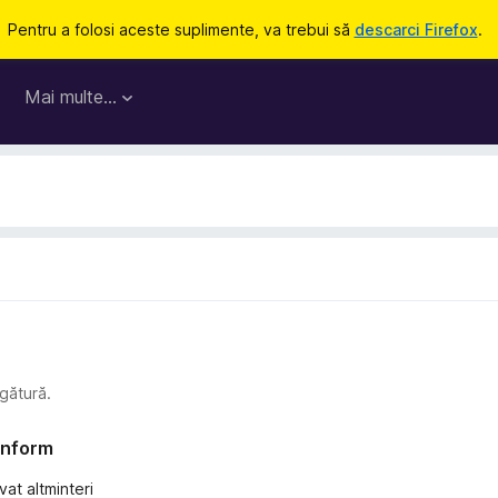
Pentru a folosi aceste suplimente, va trebui să
descarci Firefox
.
Mai multe…
gătură.
conform
vat altminteri