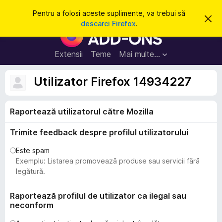
C
Intră în cont
Pentru a folosi aceste suplimente, va trebui să
R
a
descarci Firefox
.
e
S
u
s
u
p
t
i
p
Extensii
Teme
Mai multe…
ă
n
l
g
e
i
Utilizator Firefox 14934227
a
m
c
e
e
a
Raportează utilizatorul către Mozilla
n
s
t
t
ă
Trimite feedback despre profilul utilizatorului
e
n
o
p
Este spam
t
e
Exemplu: Listarea promovează produse sau servicii fără
i
f
n
legătură.
i
t
c
a
r
Raportează profilul de utilizator ca ilegal sau
r
neconform
u
e
F