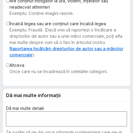
Are conținut instigator la ură, violent, înșelător sau
i
neadecvat altminteri
r
Exemplu: Conține imagini rasiste.
e
Încalcă legea sau are conținut care încalcă legea
f
Exemplu: Fraudă. (Dacă vrei să raportezi o încălcare a
o
drepturilor de autor sau a unei mărci comerciale, poți afla
x
mai multe despre cum să o faci în articolul nostru
Raportarea încălcării drepturilor de autor sau a mărcilor
comerciale
).
Altceva
Orice care nu se încadrează în celelalte categorii.
Dă mai multe informații
Dă mai multe detalii
Te rugăm să ne dai orice informații suplimentare care ne-ar