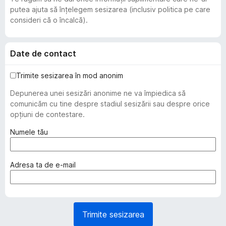
putea ajuta să înțelegem sesizarea (inclusiv politica pe care
consideri că o încalcă).
Date de contact
Trimite sesizarea în mod anonim
Depunerea unei sesizări anonime ne va împiedica să
comunicăm cu tine despre stadiul sesizării sau despre orice
opțiuni de contestare.
(
Numele tău
o
b
l
(
Adresa ta de e-mail
i
o
g
b
a
l
t
i
Trimite sesizarea
o
g