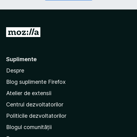
r
a
i
t
u
o
)
r
i
D
u
u
)
-
t
Suplimente
e
Despre
p
e
Blog suplimente Firefox
p
Atelier de extensii
a
Centrul dezvoltatorilor
g
i
Politicile dezvoltatorilor
n
Blogul comunității
a