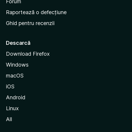
d
Forum
e
Raportează o defecțiune
s
Ghid pentru recenzii
t
a
r
Descarcă
t
Download Firefox
M
Windows
o
z
macOS
i
iOS
l
l
Android
a
Linux
All