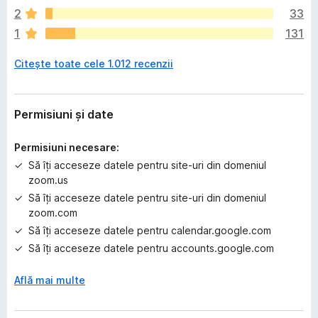
s
2
33
t
1
131
ă
î
Citește toate cele 1.012 recenzii
n
c
ă
e
Permisiuni și date
v
a
Permisiuni necesare:
l
Să îți acceseze datele pentru site-uri din domeniul
u
zoom.us
ă
Să îți acceseze datele pentru site-uri din domeniul
r
zoom.com
i
Să îți acceseze datele pentru calendar.google.com
Să îți acceseze datele pentru accounts.google.com
Află mai multe