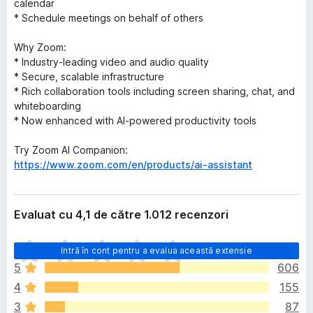
calendar
* Schedule meetings on behalf of others
Why Zoom:
* Industry-leading video and audio quality
* Secure, scalable infrastructure
* Rich collaboration tools including screen sharing, chat, and
whiteboarding
* Now enhanced with AI-powered productivity tools
Try Zoom AI Companion:
https://www.zoom.com/en/products/ai-assistant
Evaluat cu 4,1 de către 1.012 recenzori
N
Intră în cont pentru a evalua această extensie
u
5
606
e
4
155
x
i
3
87