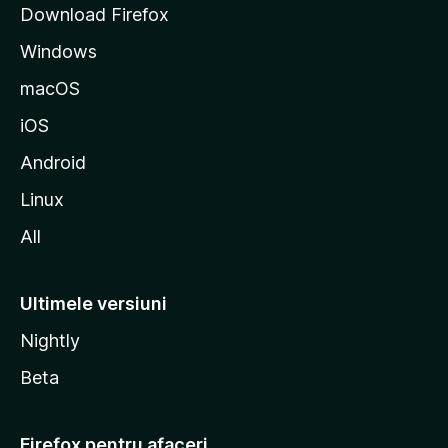
Download Firefox
M
Windows
o
z
macOS
i
iOS
l
l
Android
a
Linux
All
Ultimele versiuni
Nightly
Beta
Firefox pentru afaceri