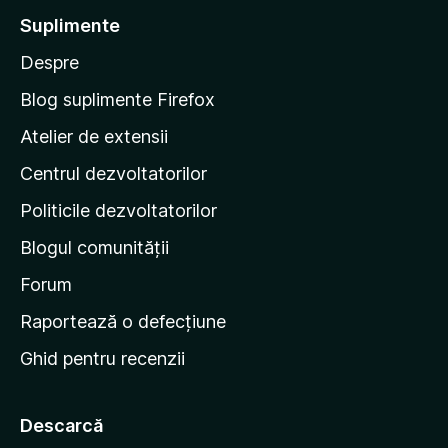
t
Suplimente
e
Despre
p
e
Blog suplimente Firefox
p
Atelier de extensii
a
Centrul dezvoltatorilor
g
i
Politicile dezvoltatorilor
n
Blogul comunității
a
d
Forum
e
Raportează o defecțiune
s
Ghid pentru recenzii
t
a
r
Descarcă
t