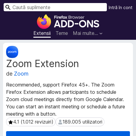
C
Intră în cont
a
S
u
u
t
p
Extensii
Teme
Mai multe…
ă
l
i
M
m
e
Zoom Extension
t
e
a
n
de
Zoom
d
t
a
e
Recommended, support Firefox 45+. The Zoom
t
p
Firefox Extension allows participants to schedule
e
e
Zoom cloud meetings directly from Google Calendar.
e
n
x
You can start an instant meeting or schedule a future
t
t
meeting with a button.
e
r
4.1 (1.012 revizuiri)
189.005 utilizatori
4.1 (1.012 revizuiri)
189.005 utilizatori
n
u
s
F