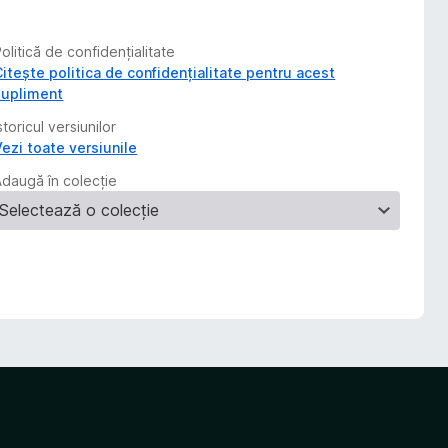
olitică de confidențialitate
Citește politica de confidențialitate pentru acest
supliment
storicul versiunilor
Vezi toate versiunile
Adaugă în colecție