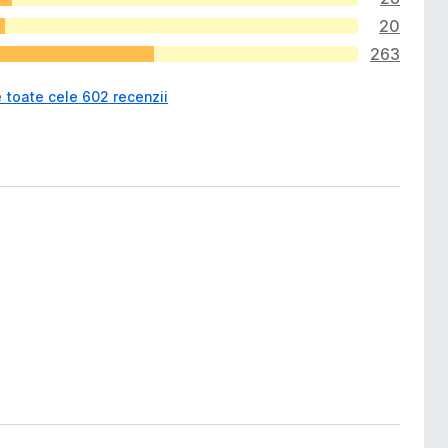
20
263
 toate cele 602 recenzii