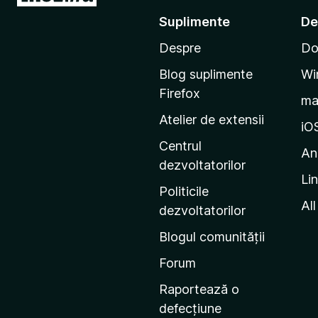
u
Suplimente
De
-
Despre
Do
t
e
Blog suplimente
Wi
p
Firefox
m
e
Atelier de extensii
p
iO
a
Centrul
An
g
dezvoltatorilor
Li
i
Politicile
n
All
dezvoltatorilor
a
Blogul comunității
d
e
Forum
s
Raportează o
t
defecțiune