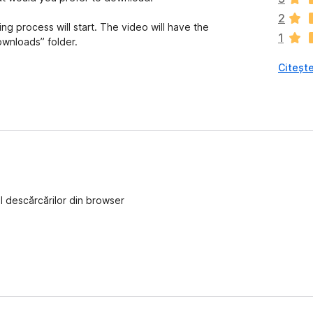
s
2
t
g process will start. The video will have the
1
ă
ownloads” folder.
î
Citește
n
c
ă
e
v
a
l
u
ă
ul descărcărilor din browser
r
i