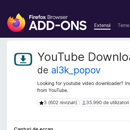
S
u
Extensii
Teme
p
l
i
m
M
YouTube Downlo
e
e
t
n
de
al3k_popov
a
t
d
e
a
Looking for youtube video downloader? In
p
t
from YouTube.
e
e
n
e
3 (602 revizuiri)
35.990 de utilizatori
3 (602 revizuiri)
35.990 de utilizatori
t
x
t
r
e
u
n
F
Capturi de ecran