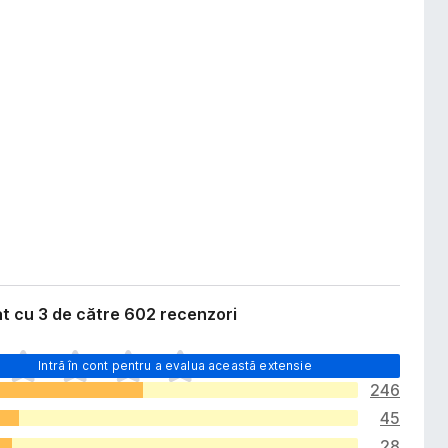
t cu 3 de către 602 recenzori
Intră în cont pentru a evalua această extensie
246
45
28