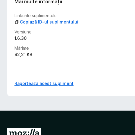
Mai multe informații
Linkurile suplimentului
Copiază ID-ul suplimentului
Versiune
1.6.30
Mărime
92,21 KB
Raportează acest supliment
D