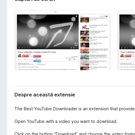
s
i
i
r
e
e
f
o
x
Despre această extensie
The Best YouTube Downloader is an extension that provid
Open YouTube with a video you want to download.
Click on the button “Download” and choose the video form