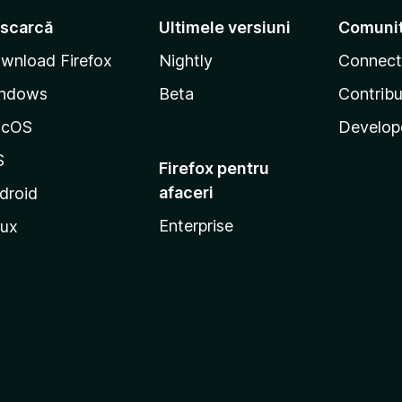
scarcă
Ultimele versiuni
Comuni
wnload Firefox
Nightly
Connect
ndows
Beta
Contribu
acOS
Develop
S
Firefox pentru
afaceri
droid
Enterprise
nux