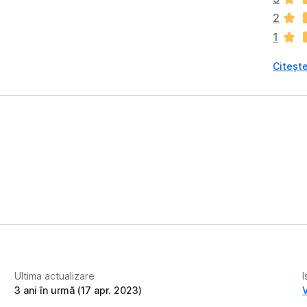
s
2
t
1
ă
î
Citește
n
c
ă
e
v
a
l
u
ă
r
i
Ultima actualizare
I
3 ani în urmă (17 apr. 2023)