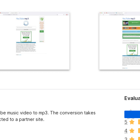
Evalua
N
be music video to mp3. The conversion takes
u
ted to a partner site.
5
e
4
x
i
3