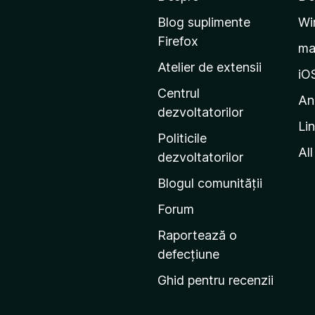
e
Blog suplimente
Wi
p
Firefox
m
e
Atelier de extensii
p
iO
a
Centrul
An
g
dezvoltatorilor
Li
i
Politicile
n
All
dezvoltatorilor
a
Blogul comunității
d
e
Forum
s
Raportează o
t
defecțiune
a
Ghid pentru recenzii
r
t