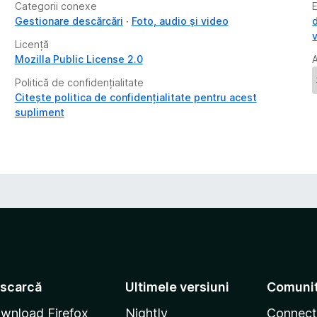
Categorii conexe
Gestionare descărcări
Foto, audio și video
Licență
Mozilla Public License 2.0
Politică de confidențialitate
Citește politica de confidențialitate pentru acest
supliment
scarcă
Ultimele versiuni
Comuni
wnload Firefox
Nightly
Connect