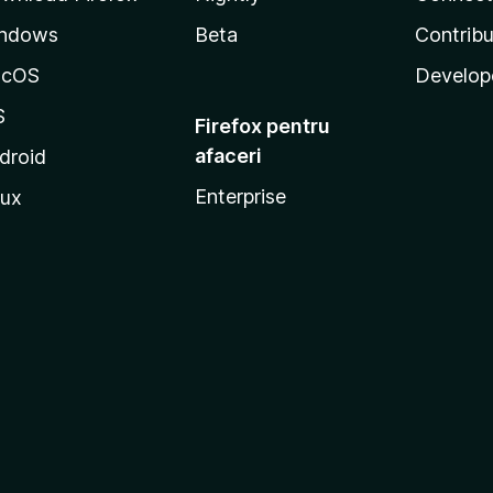
ndows
Beta
Contribu
acOS
Develop
S
Firefox pentru
afaceri
droid
Enterprise
nux