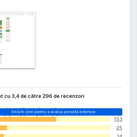
t cu 3,4 de către 296 de recenzori
Intră în cont pentru a evalua această extensie
153
25
14