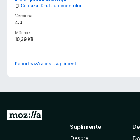
Copiază ID-ul suplimentului
Versiune
4.6
Mărime
10,39 KB
Raportează acest supliment
D
u
Suplimente
De
-
Despre
Do
t