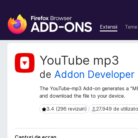
S
u
Extensii
Teme
p
l
i
m
M
YouTube mp3
e
e
t
n
de
Addon Developer
a
t
d
e
a
The YouTube-mp3 Add-on generates a "MP
p
t
and download the file to your device.
e
e
n
e
3.4 (296 revizuiri)
27.949 de utilizato
3.4 (296 revizuiri)
27.949 de utilizatori
t
x
t
r
e
u
n
F
Capturi de ecran