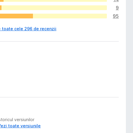
9
95
 toate cele 296 de recenzii
storicul versiunilor
Vezi toate versiunile