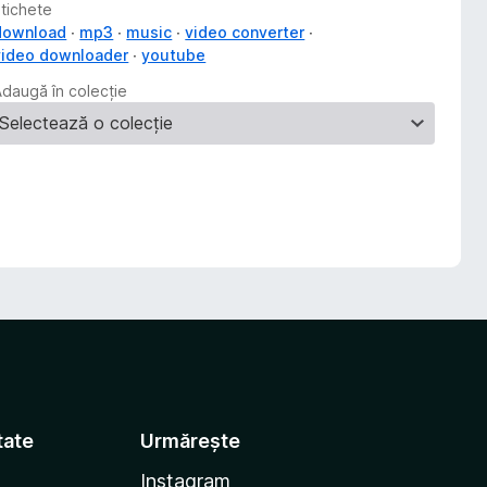
Etichete
download
mp3
music
video converter
video downloader
youtube
Adaugă în colecție
tate
Urmărește
Instagram