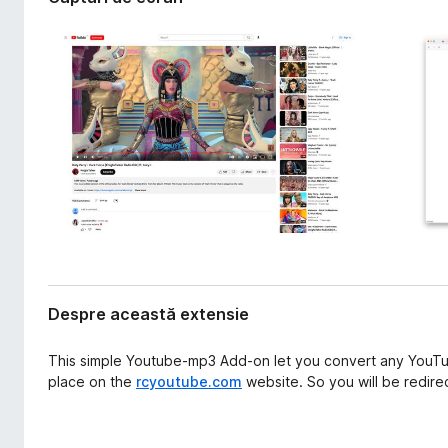
s
i
i
r
e
e
f
o
x
Despre această extensie
This simple Youtube-mp3 Add-on let you convert any YouTu
place on the
rcyoutube.com
website. So you will be redirec