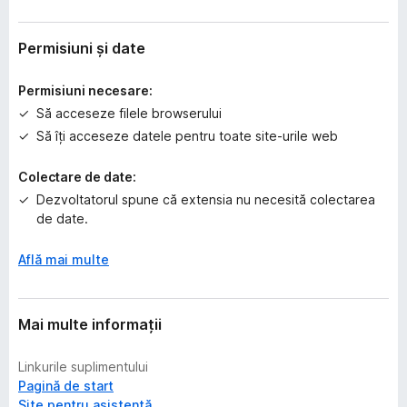
c
ă
e
Permisiuni și date
v
a
Permisiuni necesare:
l
Să acceseze filele browserului
u
Să îți acceseze datele pentru toate site-urile web
ă
r
Colectare de date:
i
Dezvoltatorul spune că extensia nu necesită colectarea
de date.
Află mai multe
Mai multe informații
Linkurile suplimentului
Pagină de start
Site pentru asistență