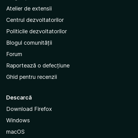
p
Atelier de extensii
a
Centrul dezvoltatorilor
g
i
Politicile dezvoltatorilor
n
Blogul comunității
a
d
Forum
e
Raportează o defecțiune
s
Ghid pentru recenzii
t
a
r
Descarcă
t
Download Firefox
M
Windows
o
z
macOS
i