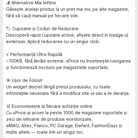
💰 Alternative Mai Ieftine
Găsește același produs la un preț mai mic pe alte magazine,
fără să cauți manual pe fiecare site.
🏷️ Cupoane și Coduri de Reducere
Descoperă rapid cupoane active, afișate direct în badge-ul
extensiei. Aplică reducerea cu un singur click.
⚡ Performanță Ultra-Rapidă
~100KB, fără librării externe. xPrice nu încetinește navigarea
și funcționează exclusiv pe magazinele suportate.
🎯 Ușor de Folosit
Un widget discret lângă prețul produsului, cu toate
informațiile necesare fără a modifica site-ul sau a te deranja.
🛒 Economisește la fiecare achiziție online
Cu xPrice ai acces la peste 1000 de magazine suportate și
zeci de milioane de produse monitorizate.
eMAG, Altex, Flanco, PC Garage, Elefant, FashionDays și
multe altele — toate într-un singur loc.