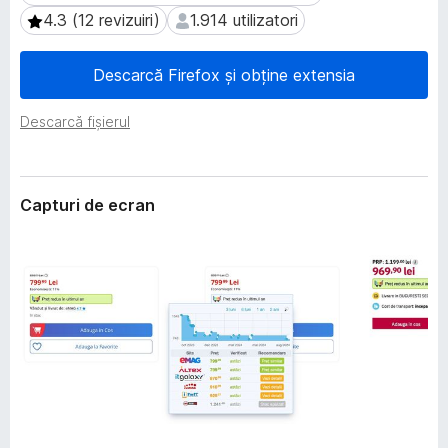
i
i
4.3 (12 revizuiri)
1.914 utilizatori
4.3 (12 revizuiri)
1.914 utilizatori
e
r
e
Descarcă Firefox și obține extensia
f
o
Descarcă fișierul
x
Capturi de ecran