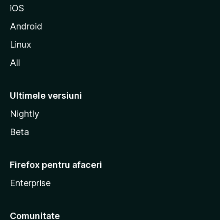
iOS
l
l
Android
a
Linux
All
Ultimele versiuni
Nightly
Beta
Firefox pentru afaceri
Enterprise
Comunitate