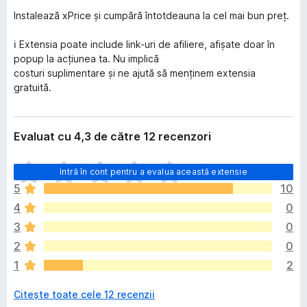
Instalează xPrice și cumpără întotdeauna la cel mai bun preț.
ℹ️ Extensia poate include link-uri de afiliere, afișate doar în
popup la acțiunea ta. Nu implică
costuri suplimentare și ne ajută să menținem extensia
gratuită.
Evaluat cu 4,3 de către 12 recenzori
N
Intră în cont pentru a evalua această extensie
u
5
10
e
4
0
x
i
3
0
s
2
0
t
1
2
ă
î
Citește toate cele 12 recenzii
n