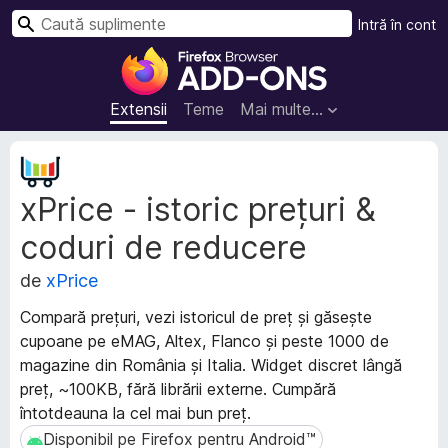
C
Intră în cont
a
S
u
u
t
p
Extensii
Teme
Mai multe…
ă
l
i
M
m
e
xPrice - istoric prețuri &
t
e
a
n
coduri de reducere
d
t
a
e
de
xPrice
t
p
e
Compară prețuri, vezi istoricul de preț și găsește
e
e
cupoane pe eMAG, Altex, Flanco și peste 1000 de
n
x
magazine din România și Italia. Widget discret lângă
t
t
preț, ~100KB, fără librării externe. Cumpără
e
r
n
întotdeauna la cel mai bun preț.
u
s
Disponibil pe Firefox pentru Android™
Disponibil pe Firefox pentru Android™
F