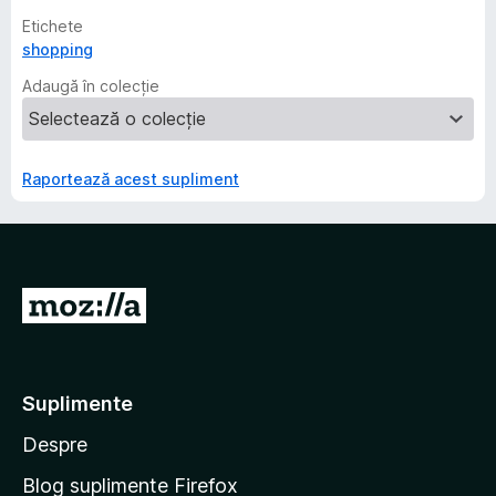
Etichete
shopping
Adaugă în colecție
Raportează acest supliment
D
u
-
t
Suplimente
e
Despre
p
e
Blog suplimente Firefox