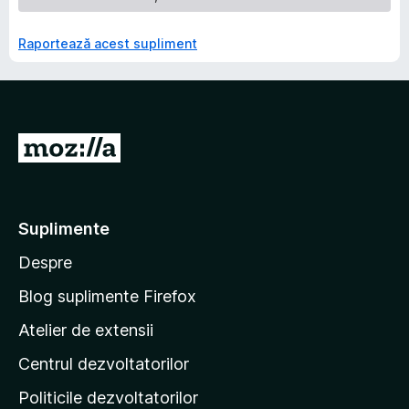
Raportează acest supliment
D
u
-
t
Suplimente
e
Despre
p
e
Blog suplimente Firefox
p
Atelier de extensii
a
Centrul dezvoltatorilor
g
i
Politicile dezvoltatorilor