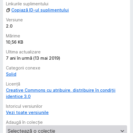
a
Linkurile suplimentului
l
Copiază ID-ul suplimentului
u
ă
Versiune
r
2.0
i
Mărime
10,56 KB
Ultima actualizare
7 ani în urmă (13 mai 2019)
Categorii conexe
Solid
Licență
Creative Commons cu atribuire, distribuire în condiții
identice 3.0
Istoricul versiunilor
Vezi toate versiunile
Adaugă în colecție