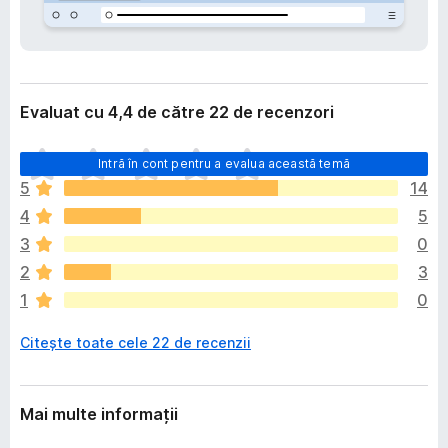
i
i
e
r
e
f
Evaluat cu 4,4 de către 22 de recenzori
o
x
N
Intră în cont pentru a evalua această temă
u
5
14
e
4
5
x
i
3
0
s
2
3
t
1
0
ă
î
Citește toate cele 22 de recenzii
n
c
ă
e
Mai multe informații
v