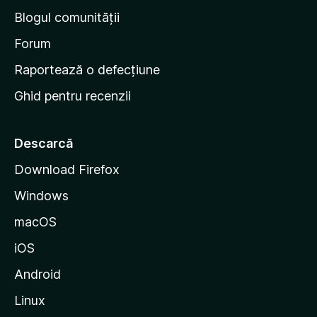
n
Blogul comunității
a
d
Forum
e
Raportează o defecțiune
s
Ghid pentru recenzii
t
a
r
Descarcă
t
Download Firefox
M
Windows
o
z
macOS
i
iOS
l
l
Android
a
Linux