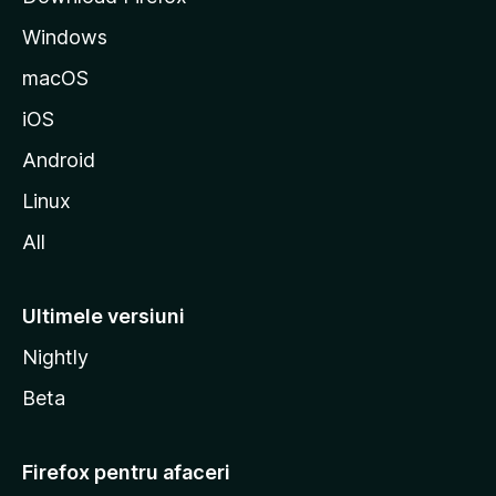
M
Windows
o
z
macOS
i
iOS
l
l
Android
a
Linux
All
Ultimele versiuni
Nightly
Beta
Firefox pentru afaceri