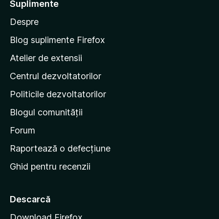
Suplimente
e
Despre
p
e
Blog suplimente Firefox
p
Atelier de extensii
a
Centrul dezvoltatorilor
g
i
Politicile dezvoltatorilor
n
Blogul comunității
a
d
Forum
e
Raportează o defecțiune
s
Ghid pentru recenzii
t
a
r
Descarcă
t
Download Firefox