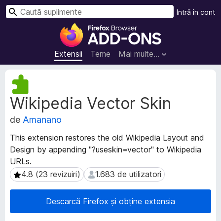
C
Intră în cont
a
S
u
u
t
p
Extensii
Teme
Mai multe…
ă
l
i
M
m
e
Wikipedia Vector Skin
t
e
a
n
de
Amanano
d
t
a
e
This extension restores the old Wikipedia Layout and
t
p
Design by appending "?useskin=vector" to Wikipedia
e
e
URLs.
e
n
x
4.8 (23 revizuiri)
1.683 de utilizatori
4.8 (23 revizuiri)
1.683 de utilizatori
t
t
e
r
Descarcă Firefox și obține extensia
n
u
s
F