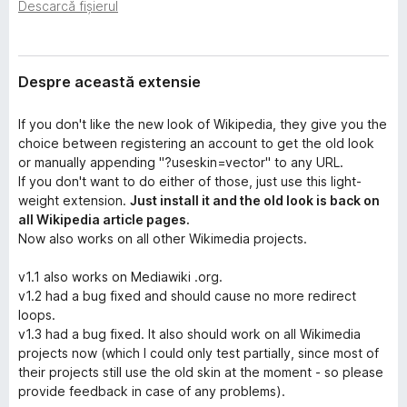
i
Descarcă fișierul
i
e
r
e
Despre această extensie
f
o
If you don't like the new look of Wikipedia, they give you the
x
choice between registering an account to get the old look
or manually appending "?useskin=vector" to any URL.
If you don't want to do either of those, just use this light-
weight extension.
Just install it and the old look is back on
all Wikipedia article pages.
Now also works on all other Wikimedia projects.
v1.1 also works on Mediawiki .org.
v1.2 had a bug fixed and should cause no more redirect
loops.
v1.3 had a bug fixed. It also should work on all Wikimedia
projects now (which I could only test partially, since most of
their projects still use the old skin at the moment - so please
provide feedback in case of any problems).