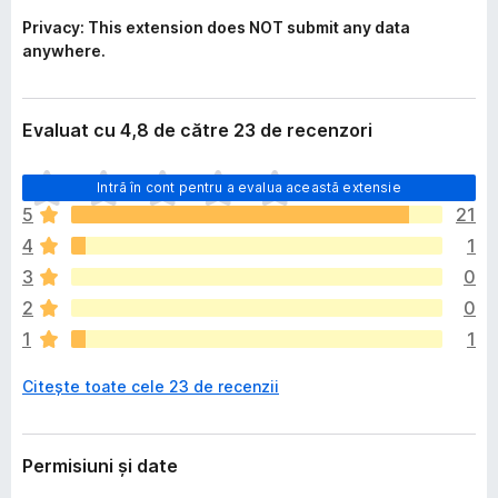
Privacy: This extension does NOT submit any data
anywhere.
Evaluat cu 4,8 de către 23 de recenzori
N
Intră în cont pentru a evalua această extensie
u
5
21
e
4
1
x
i
3
0
s
2
0
t
1
1
ă
î
Citește toate cele 23 de recenzii
n
c
ă
e
Permisiuni și date
v