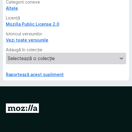
Categorii conexe
Altele
Licență
Mozilla Public License 2.0
Istoricul versiunilor
Vezi toate versiunile
Adaugă în colecție
Raportează acest supliment
D
u
-
t