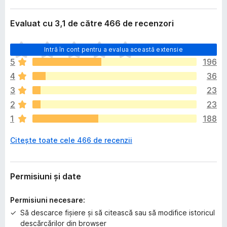
Evaluat cu 3,1 de către 466 de recenzori
N
Intră în cont pentru a evalua această extensie
u
5
196
e
4
36
x
i
3
23
s
2
23
t
1
188
ă
î
Citește toate cele 466 de recenzii
n
c
ă
e
Permisiuni și date
v
a
Permisiuni necesare:
l
Să descarce fișiere și să citească sau să modifice istoricul
u
descărcărilor din browser