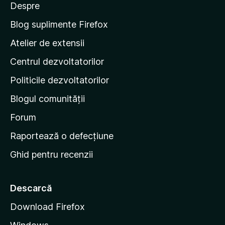
Despre
p
e
Blog suplimente Firefox
p
Atelier de extensii
a
Centrul dezvoltatorilor
g
i
Politicile dezvoltatorilor
n
Blogul comunității
a
d
Forum
e
Raportează o defecțiune
s
Ghid pentru recenzii
t
a
r
Descarcă
t
Download Firefox
M