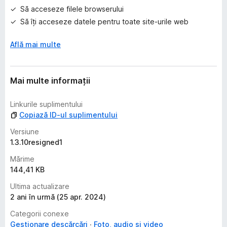
ă
Să acceseze filele browserului
r
i
Să îți acceseze datele pentru toate site-urile web
Află mai multe
Mai multe informații
Linkurile suplimentului
Copiază ID-ul suplimentului
Versiune
1.3.10resigned1
Mărime
144,41 KB
Ultima actualizare
2 ani în urmă (25 apr. 2024)
Categorii conexe
Gestionare descărcări
Foto, audio și video