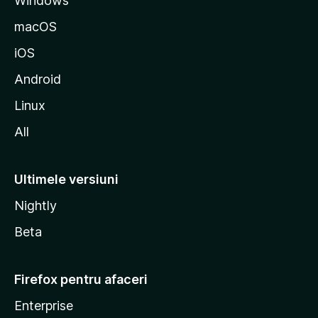
Windows
o
z
macOS
i
iOS
l
l
Android
a
Linux
All
Ultimele versiuni
Nightly
Beta
Firefox pentru afaceri
Enterprise