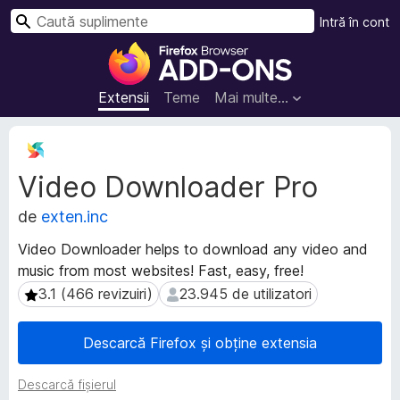
C
Intră în cont
a
S
u
u
t
p
Extensii
Teme
Mai multe…
ă
l
i
M
m
e
Video Downloader Pro
t
e
a
n
de
exten.inc
d
t
a
e
Video Downloader helps to download any video and
t
p
music from most websites! Fast, easy, free!
e
e
e
3.1 (466 revizuiri)
23.945 de utilizatori
3.1 (466 revizuiri)
23.945 de utilizatori
n
x
t
t
Descarcă Firefox și obține extensia
e
r
n
u
Descarcă fișierul
s
F