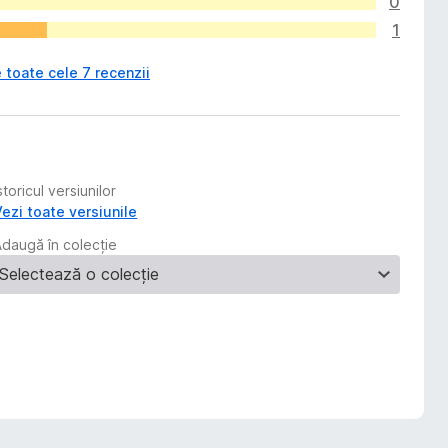
0
1
 toate cele 7 recenzii
storicul versiunilor
Vezi toate versiunile
Adaugă în colecție