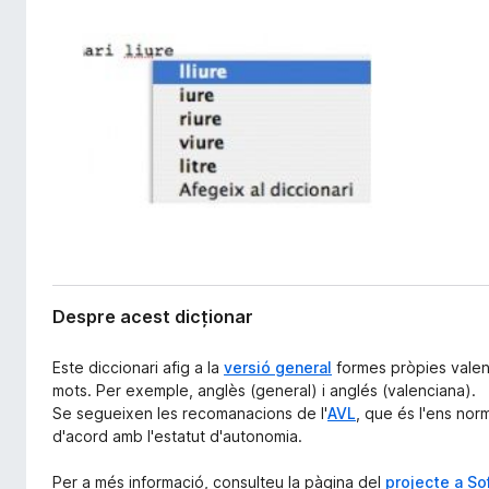
s
i
i
r
e
e
f
o
x
Despre acest dicționar
Este diccionari afig a la
versió general
formes pròpies valen
mots. Per exemple, anglès (general) i anglés (valenciana).
Se segueixen les recomanacions de l'
AVL
, que és l'ens norm
d'acord amb l'estatut d'autonomia.
Per a més informació, consulteu la pàgina del
projecte a So