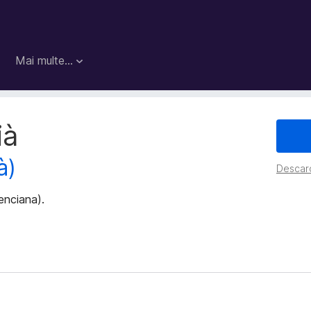
Mai multe…
ià
à)
Descarc
lenciana).