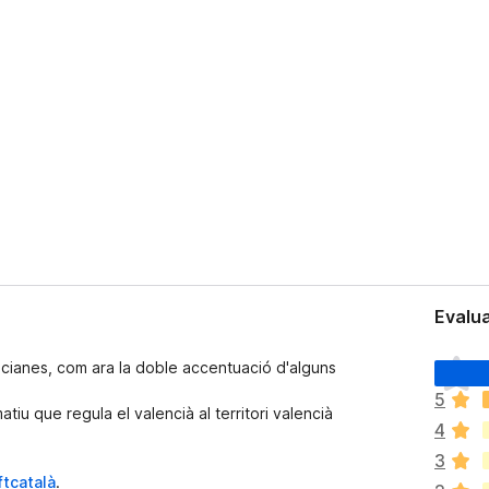
Evalua
N
cianes, com ara la doble accentuació d'alguns
u
5
e
atiu que regula el valencià al territori valencià
4
x
i
3
s
ftcatalà
.