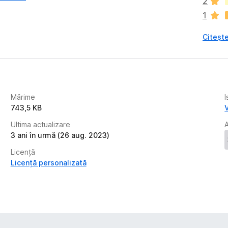
2
t
1
ă
î
Citește
n
c
ă
e
v
a
Mărime
I
l
743,5 KB
u
Ultima actualizare
ă
3 ani în urmă (26 aug. 2023)
r
i
Licență
Licență personalizată