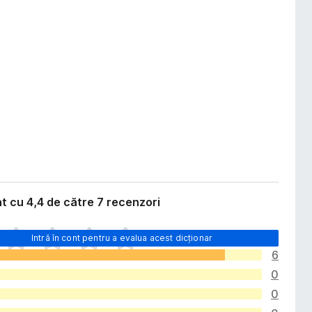
t cu 4,4 de către 7 recenzori
Intră în cont pentru a evalua acest dicționar
6
0
0