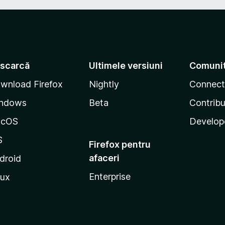
scarcă
Ultimele versiuni
Comuni
wnload Firefox
Nightly
Connect
ndows
Beta
Contribu
acOS
Develop
S
Firefox pentru
afaceri
droid
Enterprise
nux