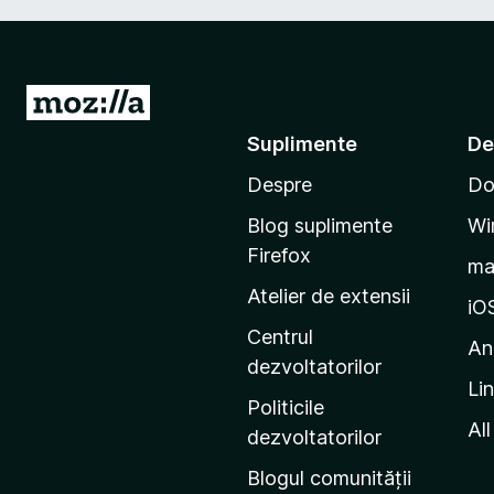
D
u
Suplimente
De
-
Despre
Do
t
e
Blog suplimente
Wi
p
Firefox
m
e
Atelier de extensii
p
iO
a
Centrul
An
g
dezvoltatorilor
Li
i
Politicile
n
All
dezvoltatorilor
a
Blogul comunității
d