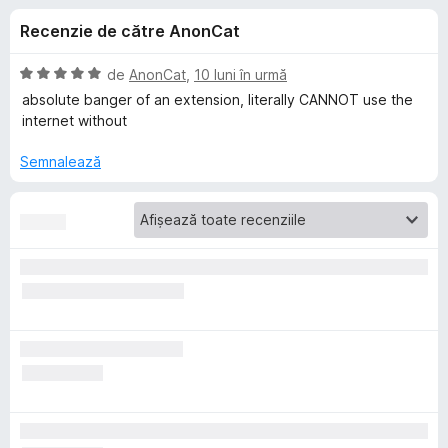
i
c
i
Recenzie de către AnonCat
u
r
i
4
e
,
E
de
AnonCat
,
10 luni în urmă
f
p
8
v
absolute banger of an extension, literally CANNOT use the
o
d
a
internet without
i
l
x
e
n
u
Semnalează
5
a
n
s
t
t
(
t
e
ă
l
)
e
c
r
u
5
u
d
i
u
n
5
B
s