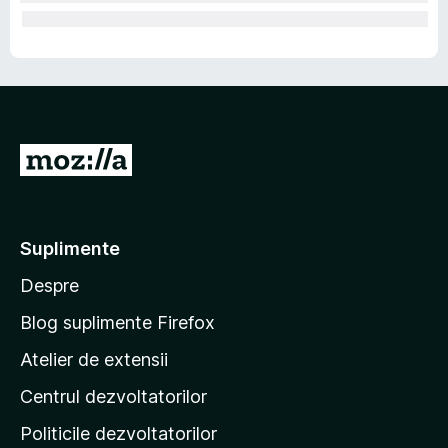
D
u
-
t
Suplimente
e
Despre
p
e
Blog suplimente Firefox
p
Atelier de extensii
a
Centrul dezvoltatorilor
g
i
Politicile dezvoltatorilor