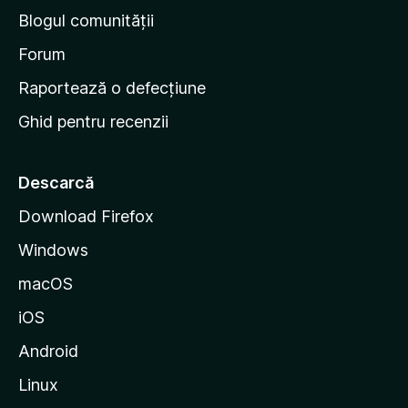
n
Blogul comunității
a
d
Forum
e
Raportează o defecțiune
s
Ghid pentru recenzii
t
a
r
Descarcă
t
Download Firefox
M
Windows
o
z
macOS
i
iOS
l
l
Android
a
Linux