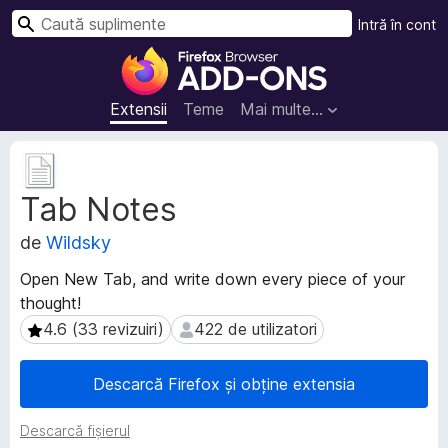
C
Intră în cont
a
S
u
u
t
p
Extensii
Teme
Mai multe…
ă
l
i
M
m
e
Tab Notes
t
e
a
n
de
Wildsky
d
t
a
e
Open New Tab, and write down every piece of your
t
p
thought!
e
e
e
4.6 (33 revizuiri)
422 de utilizatori
4.6 (33 revizuiri)
422 de utilizatori
n
x
t
t
Descarcă Firefox și obține extensia
e
r
n
u
Descarcă fișierul
s
F