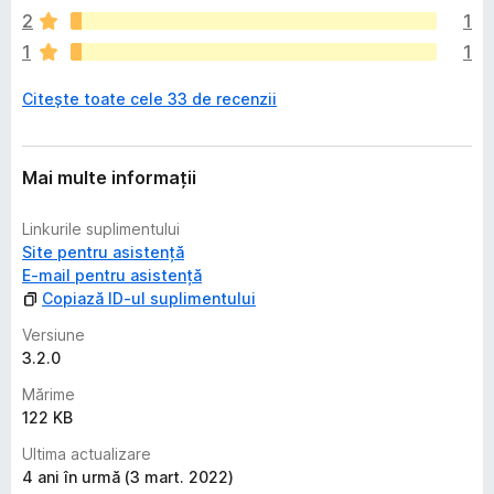
s
r
2
1
t
u
1
1
ă
î
Citește toate cele 33 de recenzii
n
c
ă
e
Mai multe informații
v
a
Linkurile suplimentului
l
Site pentru asistență
u
E-mail pentru asistență
ă
Copiază ID-ul suplimentului
r
i
Versiune
3.2.0
Mărime
122 KB
Ultima actualizare
4 ani în urmă (3 mart. 2022)