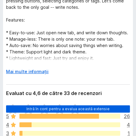
pressing buttons, selecting categories or tags. Let's come
back to the only goal -- write notes.
Features:
* Easy-to-use: Just open new tab, and write down thoughts.
* Manage-less: There is only one note: your new tab.
* Auto-save: No worries about saving things when writing.
* Theme: Support light and dark theme.
* Lightweight and fast: Just try and enjoy it.
* Open-source: The source code of this add-on is at Github:
https://github.com/wildskyf/tab-notes
E
Mai multe informații
x
More information, just go to my blog:
Tab Notes intro
. (but
t
this article is written in Chinese, I will translate it to English
i
Evaluat cu 4,6 de către 33 de recenzori
soon.)
n
d
N
Intră în cont pentru a evalua această extensie
e
u
p
5
26
e
e
4
4
x
n
i
3
1
t