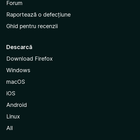
l
d
Forum
e
e
Raportează o defecțiune
s
Ghid pentru recenzii
t
a
r
Descarcă
t
Download Firefox
M
Windows
o
z
macOS
i
iOS
l
l
Android
a
Linux
All