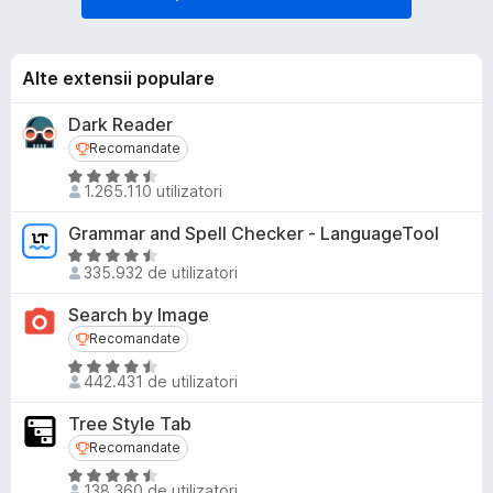
Alte extensii populare
Dark Reader
Recomandate
Recomandate
E
1.265.110 utilizatori
v
a
Grammar and Spell Checker - LanguageTool
l
E
u
335.932 de utilizatori
v
a
a
Search by Image
t
l
Recomandate
Recomandate
(
u
ă
E
a
442.431 de utilizatori
)
v
t
c
a
(
Tree Style Tab
u
l
ă
Recomandate
Recomandate
4
u
)
E
,
a
c
138.360 de utilizatori