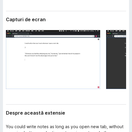
i
i
e
r
Capturi de ecran
e
f
o
x
Despre această extensie
You could write notes as long as you open new tab, without