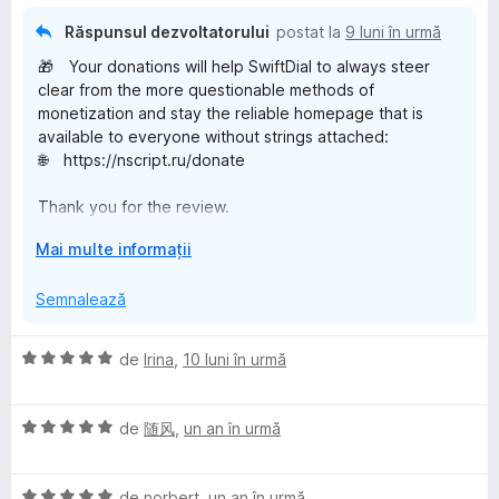
t
🌐 https://dzen.ru/a/aTGvhUG5vkli7puw
r
monetization and stay the reliable homepage that is
(
u
Răspunsul dezvoltatorului
postat la
9 luni în urmă
available to everyone without strings attached:
ă
🌐 https://nscript.ru/donate
🎁 Your donations will help SwiftDial to always steer
)
clear from the more questionable methods of
c
monetization and stay the reliable homepage that is
u
💡 We don't consider feature requests that are left in
available to everyone without strings attached:
5
reviews, but there are other ways our supporters can
🌐 https://nscript.ru/donate
d
share their ideas with us:
i
🌐
Thank you for the review.
n
https://nscriptstudio.tumblr.com/post/802169061736939
Glad that you like our extension.
5
520
E
Mai multe informații
s
x
✅ In the latest SwiftDial version you can now place the
t
t
Semnalează
main menu buttons at the start, the end or on the sides
e
🇷🇺
i
of the menu
l
Благодарим за отзыв. Рады, что Вам нравится наше
n
e
E
de
Irina
,
10 luni în urmă
дополнение.
d
✅ You can now also choose the side of the browser
v
e
window menu panels should appear from
a
✅ Если под "вкладкой наверху домашней страницы"
p
E
l
de
随风
,
un an în urmă
Вы имеете ввиду закрепленную группу сайтов, вы
e
v
u
всегда можете изменить название группы, присвоить
n
🇷🇺
a
a
группе свой цвет или оставить цвет по умолчанию,
t
🎁 Ваши донаты помогут SwiftDial никогда не
E
l
de
norbert
,
un an în urmă
t