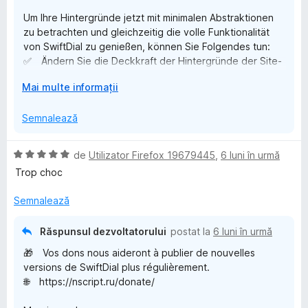
s
e
l
w
Um Ihre Hintergründe jetzt mit minimalen Abstraktionen
t
n
e
zu betrachten und gleichzeitig die volle Funktionalität
e
t
i
von SwiftDial zu genießen, können Sie Folgendes tun:
l
r
✅ Ändern Sie die Deckkraft der Hintergründe der Site-
e
u
Kacheln, sodass nur ihre Symbole vollständig sichtbar
f
E
Mai multe informații
sind
x
✅ Verwenden Sie die Maus-Hover-Effekte, um Site-
t
t
Semnalează
Kacheln transparent oder unsichtbar zu machen, bis Sie
i
mit dem Mauszeiger darüber fahren
D
n
✅ Ändern Sie die Deckkraft des Hintergrunds der
E
de
Utilizator Firefox 19679445
,
6 luni în urmă
d
Menüfelder, um Ihre Hintergründe auch durch sie
v
Trop choc
e
i
hindurch zu sehen
a
p
✅ Das Hauptmenü ausblenden
l
Semnalează
e
a
u
n
✅ Weitere Informationen zu diesen und vielen anderen
a
t
Răspunsul dezvoltatorului
postat la
6 luni în urmă
nützlichen SwiftDial-Funktionen finden Sie in unserem
l
t
r
"Erweiterten SwiftDial-Leitfaden", der in unseren sozialen
🎁 Vos dons nous aideront à publier de nouvelles
(
u
Medien verfügbar ist:
versions de SwiftDial plus régulièrement.
ă
🌐 https://nscript.ru/swiftdial/guide/
🌐 https://nscript.ru/donate/
)
c
🔥 Der erweiterte SwiftDial-Leitfaden ist jetzt auch als