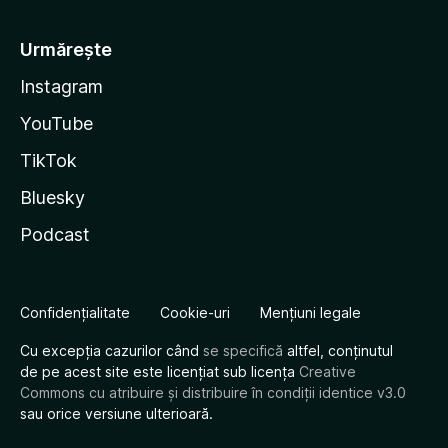
Urmărește
Instagram
YouTube
TikTok
Bluesky
Podcast
Confidențialitate
Cookie-uri
Mențiuni legale
Cu excepția cazurilor când
se specifică
altfel, conținutul
de pe acest site este licențiat sub licența
Creative
Commons cu atribuire și distribuire în condiții identice v3.0
sau orice versiune ulterioară.