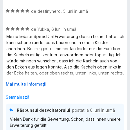
t
a
a
ă
u
e
e
E
l
de
destinyhero
,
5 luni în urmă
t
)
5
l
v
u
(
c
d
e
e
a
a
ă
u
i
E
l
de
Yukka
,
6 luni în urmă
t
)
5
n
v
u
(
c
d
5
Meine liebste SpeedDial Erweiterung die ich bisher hatte. Ich
d
a
a
ă
u
i
s
kann schöne runde Icons bauen und in einem Kluster
l
t
)
4
n
t
anordnen. Bei mir gibt es momentan leider nur die Funktion
D
u
(
c
d
5
e
die Kacheln mittig-zentriert anzuordnen oder top-mittig. Ich
a
ă
u
i
s
l
würde mir noch wünschen, dass ich die Kacheln auch von
i
t
)
5
n
t
e
den Ecken aus legen könnte. Also die Kacheln oben links in
(
c
d
5
e
der Ecke halten, oder oben rechts, unten links, unten rechts.
ă
u
i
a
s
l
Das würde mir sehr helfen damit meine unterschiedlichen
)
E
5
Mai multe informații
n
t
e
Hintergrundbilder am besten zur Geltung kommen und nicht
c
x
d
5
e
an den wichtigen Stellen von den Kacheln überdeckt
l
u
t
i
s
l
Semnalează
werden. Das wäre der einzige Punkt wo ich mir noch
5
i
n
t
e
wünschen würde. Ansonsten bin ich rund um zufrieden mit
|
d
n
5
e
SwiftDial und werde auf jeden Fall auch weiterhin dabei
Răspunsul dezvoltatorului
postat la
6 luni în urmă
i
d
s
l
bleiben :-)
Vielen Dank für die Bewertung. Schön, dass Ihnen unsere
S
n
e
t
e
Erweiterung gefällt.
5
p
e