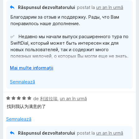
✅ Недавно мы начали выпуск расширенного тура по
n
📂 Site Groups and Pinned Site Groups in SwiftDial
a
SwiftDial, который может быть интересен как для
t
Răspunsul dezvoltatorului
postat la
un an în urmă
⤵️ Import and Bulk Editing of Sites in SwiftDial
t
новых пользователей, так и содержит много
r
🛡️ Backup, Fixed Mode and Clearing Sites and Settings
Благодарим за отзыв и поддержку. Рады, что Вам
(
полезных мелочей, о которых Вы могли еще не знать.
u
in SwiftDial
понравилось наше дополнение.
ă
🖱️ Mouse, Keyboard and Touch Devices: Ways of
)
На данный момент он уже включает в себя статьи по
Interacting with SwiftDial
✅ Недавно мы начали выпуск расширенного тура по
c
следующим темам:
🧩 SwiftDial Extras Extensions
SwiftDial, который может быть интересен как для
u
🌐 Установка SwiftDial в различных браузерах
новых пользователей, так и содержит много
5
📱 Способы открытия домашней страницы и
👥 All of them are already available on our social media:
полезных мелочей, о которых Вы могли еще не знать.
d
боковой панели SwiftDial
🌐 https://nscript.ru/swiftdial/guide/
i
🖌️ Панели, меню и темы SwiftDial
E
Mai multe informații
На данный момент он уже включает в себя статьи по
n
✅ Разрешения SwiftDial
👍 Subscribe to not miss the next materials...
x
следующим темам:
5
🔗 Добавление и использование сайтов SwiftDial
t
Semnalează
🌐 Установка SwiftDial в различных браузерах
s
🎨 Внешний вид и эффекты сайтов SwiftDial
i
📱 Способы открытия домашней страницы и
t
🖼️ Настройки фона SwiftDial
🇷🇺
n
боковой панели SwiftDial
e
📂 Группы сайтов и закрепленные группы сайтов
E
de
利波拉瑞
,
un an în urmă
Благодарим за отзыв и поддержку.
d
🖌️ Панели, меню и темы SwiftDial
l
SwiftDial
v
找到我认为满意的了
Рады, что Вам понравилось наше дополнение.
e
✅ Разрешения SwiftDial
e
⤵️ Импорт и массовое редактирование сайтов
a
p
🔗 Добавление и использование сайтов SwiftDial
SwiftDial
l
Semnalează
✅ Недавно мы начали выпуск расширенного тура по
e
🎨 Внешний вид и эффекты сайтов SwiftDial
🛡️ Резервное копирование, фиксация и сброс
u
SwiftDial, который может быть интересен как для
n
🖼️ Настройки фона SwiftDial
настроек и сайтов SwiftDial
a
новых пользователей, так и содержит много
t
Răspunsul dezvoltatorului
postat la
un an în urmă
📂 Группы сайтов и закрепленные группы сайтов
🖱️ Мышь, клавиатура и сенсорный ввод: способы
t
полезных мелочей, о которых Вы могли еще не знать.