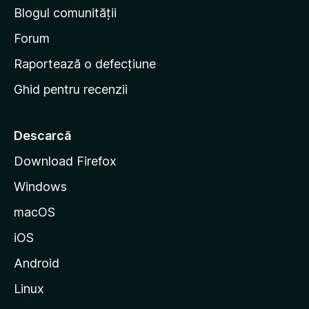
n
Blogul comunității
a
d
Forum
e
Raportează o defecțiune
s
Ghid pentru recenzii
t
a
r
Descarcă
t
Download Firefox
M
Windows
o
z
macOS
i
iOS
l
l
Android
a
Linux