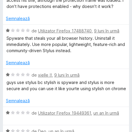
access his site, although the protection frame was loaded. I
i
)
u
don’t have protections enabled - why doesn’t it work?
n
c
a
5
u
t
Semnalează
s
1
(
t
d
ă
E
de
Utilizator Firefox 17488740
,
9 luni în urmă
e
i
)
v
Spyware that steals your all browser history. Uninstall it
l
n
c
a
immediately. Use more popular, lightweight, feature-rich and
e
5
u
l
community-driven Stylus instead.
s
1
u
t
d
a
Semnalează
e
i
t
l
n
(
E
de
xielle !!
,
9 luni în urmă
e
5
ă
v
guys use stylus bc stylish is spyware and stylus is more
s
)
a
secure and you can use it like yourte using stylish on chrome
t
c
l
e
u
u
Semnalează
l
1
a
e
d
t
E
de
Utilizator Firefox 19449361
,
un an în urmă
i
(
v
n
ă
a
5
)
E
l
de
Deo
,
un an în urmă