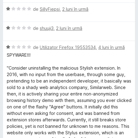
5
)
a
t
s
c
E
l
de
SillyFiepsi
,
2 luni în urmă
t
u
v
u
o
e
1
a
a
l
d
E
l
de
shuuji3
,
2 luni în urmă
t
e
m
i
v
u
(
n
a
a
ă
5
E
l
de
Utilizator Firefox 19553534
,
4 luni în urmă
t
)
t
s
v
u
(
c
SPYWARE!!!
t
a
a
ă
u
h
e
l
t
)
1
"Consider uninstalling the malicious Stylish extension. In
l
u
(
c
d
2016, with no input from the userbase, through some guy,
e
e
a
ă
u
i
pretending to be an independent developer, it basically was
t
)
1
n
sold to a shady web analytics company, Similarweb. Since
(
c
d
m
5
then, it is actively sharing your entire non-anonymized
ă
u
i
s
browsing history demo with them, assuming you ever clicked
)
1
n
t
on one of the flashy "Agree" buttons. It initially did this
e
c
d
5
e
without even asking for consent, and was banned from
u
i
s
l
extension stores afterwards. Currently, it still breaks store
s
1
n
t
e
policies, yet is not banned for unknown to me reasons. This
d
5
e
website only works with the Stylus extension, which is an
i
s