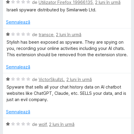
t
t
E
de
Utilizator Firefox 19966135
,
2 luni în urmă
e
(
v
y
Israeli spyware distributed by Similarweb Ltd.
l
ă
a
e
)
l
Semnalează
l
c
u
u
a
E
de
transce
,
2 luni în urmă
i
1
t
v
Stylish has been exposed as spyware. They are spying on
d
(
a
you, recording your online activities including your AI chats.
i
s
ă
l
This extension should be removed from the extension store.
n
)
u
5
c
a
h
Semnalează
s
u
t
t
1
(
E
de
VictorSkullzL
,
2 luni în urmă
-
e
d
ă
v
Spyware that sells all your chat history data on AI chatbot
l
i
)
a
websites like ChatGPT, Claude, etc. SELLS your data, and is
C
e
n
c
l
just an evil company.
5
u
u
s
u
1
a
Semnalează
t
d
t
e
i
(
s
E
de
wolf
,
2 luni în urmă
l
n
ă
v
e