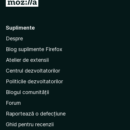
D
1
n
t
u
d
5
e
i
s
l
-
n
t
e
t
5
e
Suplimente
e
s
l
Despre
t
e
p
e
e
Blog suplimente Firefox
l
p
e
Atelier de extensii
a
Centrul dezvoltatorilor
g
i
Politicile dezvoltatorilor
n
Blogul comunității
a
d
Forum
e
Raportează o defecțiune
s
Ghid pentru recenzii
t