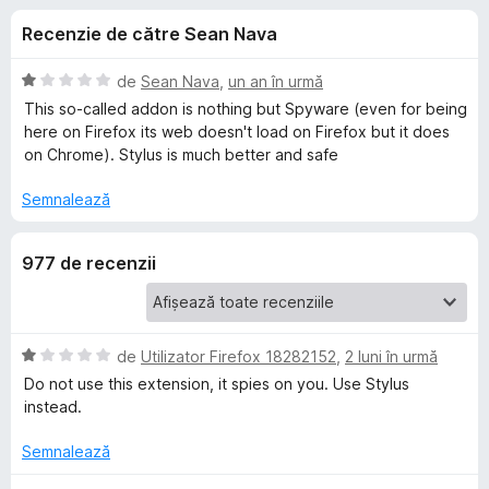
i
c
i
Recenzie de către Sean Nava
u
r
i
2
e
,
E
de
Sean Nava
,
un an în urmă
f
p
7
v
This so-called addon is nothing but Spyware (even for being
o
d
a
here on Firefox its web doesn't load on Firefox but it does
i
l
x
on Chrome). Stylus is much better and safe
e
n
u
5
a
Semnalează
n
s
t
t
(
t
977 de recenzii
e
ă
l
)
e
c
r
u
1
E
de
Utilizator Firefox 18282152
,
2 luni în urmă
u
d
v
Do not use this extension, it spies on you. Use Stylus
i
a
instead.
S
n
l
5
u
Semnalează
t
s
a