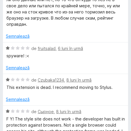
u
i
свое дело или пытался по крайней мере, точно, ну или
i
1
n
же оно на сток кривое что из-за него тормозил весь
d
5
браузер на загрузке. В любом случае скам, рейтинг
i
t
s
оправдан.
n
t
5
e
Semnalează
e
s
l
t
e
E
de
fruitsalad
,
6 luni în urmă
e
v
spyware! :<
l
a
e
l
Semnalează
u
a
E
de
Czubaka1234
,
8 luni în urmă
t
v
This extension is dead. I recommend moving to Stylus.
(
a
ă
l
Semnalează
)
u
c
a
E
de
Сырное
,
8 luni în urmă
u
t
v
F Y! The style site does not work - the developer has built in
1
(
a
protection against browsers. Not a single browser could
d
ă
l