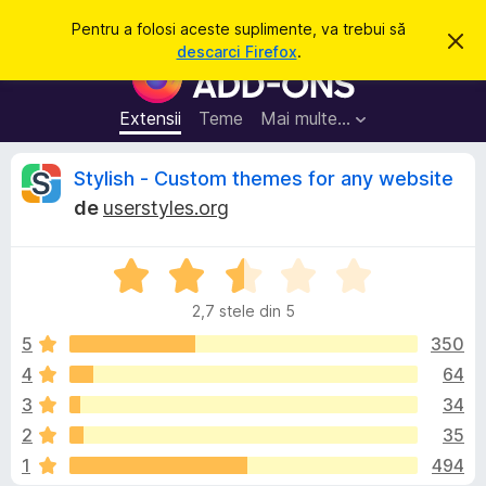
C
Intră în cont
Pentru a folosi aceste suplimente, va trebui să
R
a
descarci Firefox
.
e
S
u
s
u
p
t
i
p
Extensii
Teme
Mai multe…
ă
n
l
g
e
i
R
Stylish - Custom themes for any website
a
m
c
de
userstyles.org
e
e
e
a
n
s
t
E
t
c
ă
v
e
n
2,7 stele din 5
a
o
p
e
t
l
5
350
e
i
u
f
4
64
n
n
a
i
t
3
34
c
t
a
r
(
z
2
35
r
ă
u
e
1
494
)
F