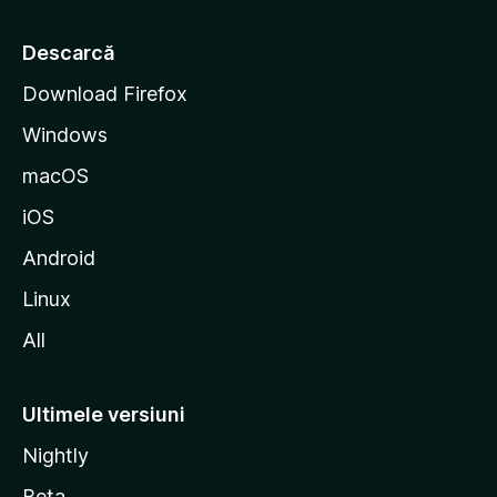
a
r
Descarcă
t
Download Firefox
M
Windows
o
z
macOS
i
iOS
l
l
Android
a
Linux
All
Ultimele versiuni
Nightly
Beta