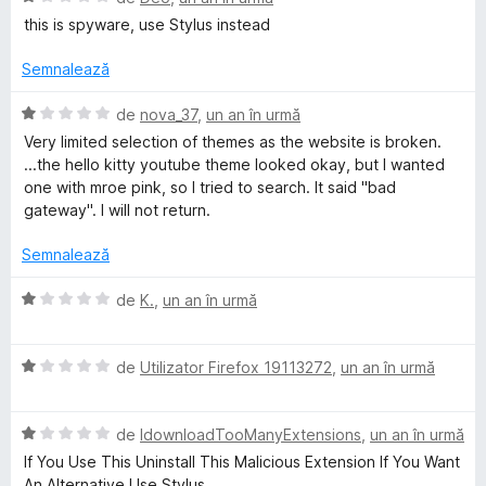
s
c
v
u
this is spyware, use Stylus instead
t
u
a
a
e
1
l
t
Semnalează
l
d
u
(
e
i
a
ă
E
de
nova_37
,
un an în urmă
n
t
)
v
Very limited selection of themes as the website is broken.
5
(
c
a
...the hello kitty youtube theme looked okay, but I wanted
s
ă
u
l
one with mroe pink, so I tried to search. It said "bad
t
)
1
u
gateway". I will not return.
e
c
d
a
l
u
i
t
Semnalează
e
1
n
(
d
5
ă
E
de
K.
,
un an în urmă
i
s
)
v
n
t
c
a
5
e
u
E
l
de
Utilizator Firefox 19113272
,
un an în urmă
s
l
1
v
u
t
e
d
a
a
e
i
E
l
de
IdownloadTooManyExtensions
,
un an în urmă
t
l
n
v
u
(
If You Use This Uninstall This Malicious Extension If You Want
e
5
a
a
ă
An Alternative Use Stylus