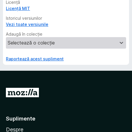
Licență
Licență MIT
Istoricul versiunilor
Vezi toate versiunile
Adaugă în colecție
Raportează acest supliment
D
u
-
t
Suplimente
e
Despre
p