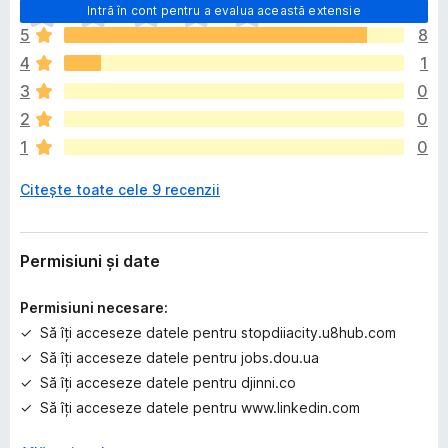
N
Intră în cont pentru a evalua această extensie
u
5
8
e
4
1
x
i
3
0
s
2
0
t
1
0
ă
î
Citește toate cele 9 recenzii
n
c
ă
e
Permisiuni și date
v
a
Permisiuni necesare:
l
Să îți acceseze datele pentru stopdiiacity.u8hub.com
u
Să îți acceseze datele pentru jobs.dou.ua
ă
r
Să îți acceseze datele pentru djinni.co
i
Să îți acceseze datele pentru www.linkedin.com