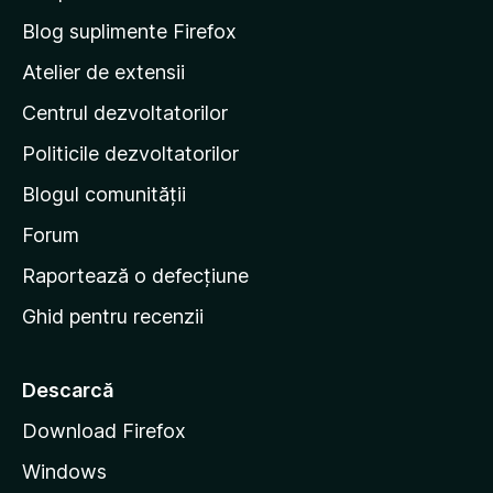
e
Blog suplimente Firefox
p
Atelier de extensii
a
Centrul dezvoltatorilor
g
i
Politicile dezvoltatorilor
n
Blogul comunității
a
d
Forum
e
Raportează o defecțiune
s
Ghid pentru recenzii
t
a
r
Descarcă
t
Download Firefox
M
Windows
o