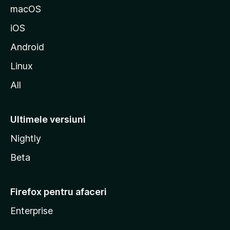
z
macOS
i
iOS
l
l
Android
a
Linux
All
Ultimele versiuni
Nightly
Beta
Firefox pentru afaceri
Enterprise