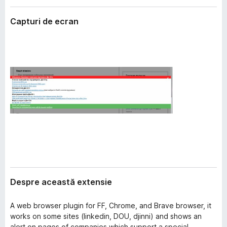
i
i
e
Capturi de ecran
r
e
f
o
x
Despre această extensie
A web browser plugin for FF, Chrome, and Brave browser, it
works on some sites (linkedin, DOU, djinni) and shows an
alert on pages of companies which support a special