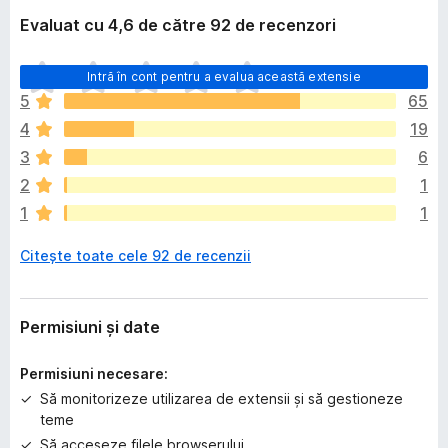
Evaluat cu 4,6 de către 92 de recenzori
N
Intră în cont pentru a evalua această extensie
u
5
65
e
4
19
x
i
3
6
s
2
1
t
1
1
ă
î
Citește toate cele 92 de recenzii
n
c
ă
e
Permisiuni și date
v
a
Permisiuni necesare:
l
Să monitorizeze utilizarea de extensii și să gestioneze
u
teme
ă
Să acceseze filele browserului