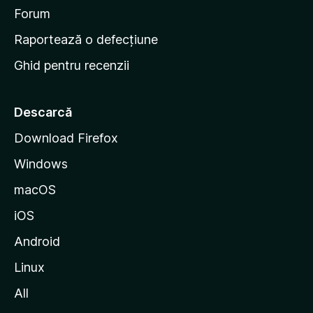
d
Forum
e
Raportează o defecțiune
s
Ghid pentru recenzii
t
a
r
Descarcă
t
Download Firefox
M
Windows
o
z
macOS
i
iOS
l
l
Android
a
Linux
All