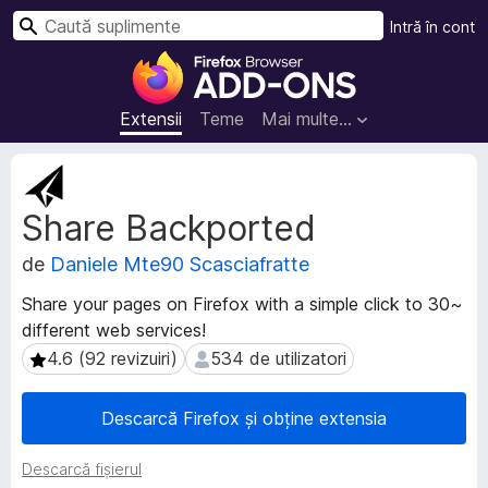
C
Intră în cont
a
S
u
u
t
p
Extensii
Teme
Mai multe…
ă
l
i
M
m
e
Share Backported
t
e
a
n
de
Daniele Mte90 Scasciafratte
d
t
a
e
Share your pages on Firefox with a simple click to 30~
t
p
different web services!
e
e
e
4.6 (92 revizuiri)
534 de utilizatori
4.6 (92 revizuiri)
534 de utilizatori
n
x
t
t
Descarcă Firefox și obține extensia
e
r
n
u
Descarcă fișierul
s
F