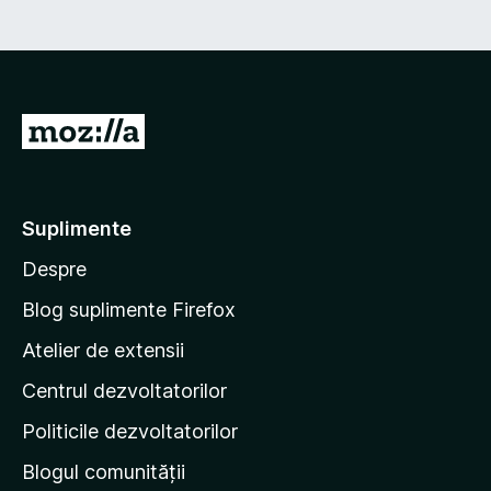
D
u
-
t
Suplimente
e
Despre
p
e
Blog suplimente Firefox
p
Atelier de extensii
a
Centrul dezvoltatorilor
g
i
Politicile dezvoltatorilor
n
Blogul comunității
a