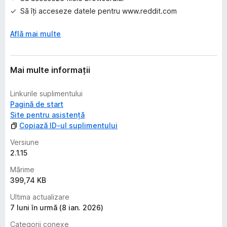
r
i
Să îți acceseze datele pentru www.reddit.com
Află mai multe
Mai multe informații
Linkurile suplimentului
Pagină de start
Site pentru asistență
Copiază ID-ul suplimentului
Versiune
2.1.15
Mărime
399,74 KB
Ultima actualizare
7 luni în urmă (8 ian. 2026)
Categorii conexe