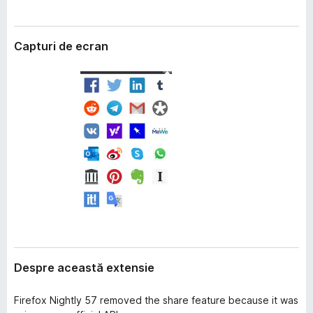
i
i
e
r
Capturi de ecran
e
f
o
x
Despre această extensie
Firefox Nightly 57 removed the share feature because it was