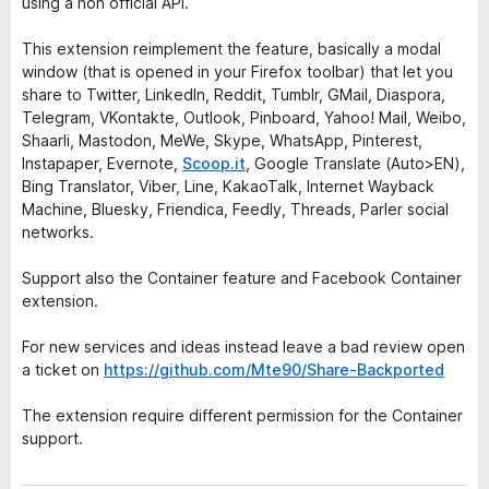
using a non official API.
This extension reimplement the feature, basically a modal
window (that is opened in your Firefox toolbar) that let you
share to Twitter, LinkedIn, Reddit, Tumblr, GMail, Diaspora,
Telegram, VKontakte, Outlook, Pinboard, Yahoo! Mail, Weibo,
Shaarli, Mastodon, MeWe, Skype, WhatsApp, Pinterest,
Instapaper, Evernote,
Scoop.it
, Google Translate (Auto>EN),
Bing Translator, Viber, Line, KakaoTalk, Internet Wayback
Machine, Bluesky, Friendica, Feedly, Threads, Parler social
networks.
Support also the Container feature and Facebook Container
extension.
For new services and ideas instead leave a bad review open
a ticket on
https://github.com/Mte90/Share-Backported
The extension require different permission for the Container
support.