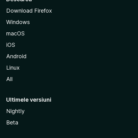
t
Download Firefox
M
Windows
o
z
macOS
i
iOS
l
l
Android
a
Linux
All
Ultimele versiuni
Nightly
Beta