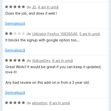
e
t
)
l
(
c
E
de
JD
,
4 ani în urmă
e
ă
u
v
Does the job, and does it well !
)
1
a
c
d
l
Semnalează
u
i
u
5
n
a
E
de
Utilizator Firefox 16839546
,
5 ani în urmă
d
5
t
v
It blocks the signup with google option too...
i
s
(
a
n
t
ă
l
Semnalează
5
e
)
u
s
l
c
a
E
de
VolkumDev
,
6 ani în urmă
t
e
u
t
v
Great Work!! It would be great if you can keep it updated,
e
5
(
a
love it!
l
d
ă
l
e
i
)
u
Any bad review on this add-on is from a 3 year old.
n
c
a
5
u
t
Semnalează
s
2
(
t
d
ă
E
de
ebpatton
,
6 ani în urmă
e
i
)
v
l