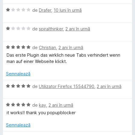
t
5
(
e
d
ă
p
E
de
Drafer
,
10 luni în urmă
l
i
)
v
e
n
c
a
u
5
u
E
l
de
spiralthinker
,
2 ani în urmă
s
1
v
u
p
t
d
a
a
e
i
E
l
de
Christian
,
2 ani în urmă
t
l
b
n
v
u
(
Das erste Plugin das wirklich neue Tabs verhindert wenn
e
5
a
a
ă
man auf einer Webseite klickt.
s
l
t
)
l
t
u
(
c
Semnalează
e
a
ă
u
o
l
t
)
1
E
de
Utilizator Firefox 15544790
,
2 ani în urmă
e
(
c
d
v
c
ă
u
i
a
)
1
n
E
l
de
kay
,
2 ani în urmă
k
c
d
5
v
u
it works!! thank you popupblocker
u
i
s
a
a
5
n
t
l
t
e
Semnalează
d
5
e
u
(