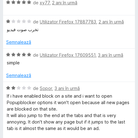
i
s
l
a
ă
E
de
xy77
,
2 ani în urmă
r
n
t
e
t
)
v
5
e
(
c
a
s
l
ă
u
E
l
de
Utilizator Firefox 17887783
,
2 ani în urmă
t
e
)
5
v
u
تخرب صوت فيديو
e
c
d
a
a
l
u
i
l
t
Semnalează
e
5
n
u
(
d
5
a
ă
E
de
Utilizator Firefox 17609551
,
3 ani în urmă
i
s
t
)
v
simple
n
t
(
c
a
5
e
ă
u
l
Semnalează
s
l
)
5
u
t
e
c
d
a
E
de
Sopor
,
3 ani în urmă
e
u
i
t
v
If i have enabled block on a site and i want to open
l
1
n
(
a
Popupblocker options it won't open because all new pages
e
d
5
ă
l
are blocked on that site.
i
s
)
u
It will also jump to the end at the tabs and that is very
n
t
c
a
annoying. It don't show any page but if it jumps to the last
5
e
u
t
tab is it almost the same as it would be an ad.
s
l
5
(
t