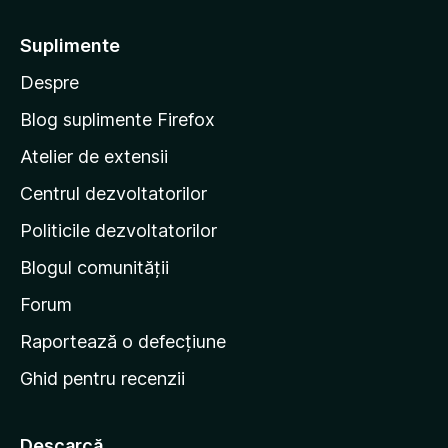
-
s
t
t
Suplimente
e
e
l
Despre
p
e
e
Blog suplimente Firefox
p
Atelier de extensii
a
Centrul dezvoltatorilor
g
i
Politicile dezvoltatorilor
n
Blogul comunității
a
d
Forum
e
Raportează o defecțiune
s
Ghid pentru recenzii
t
a
r
Descarcă