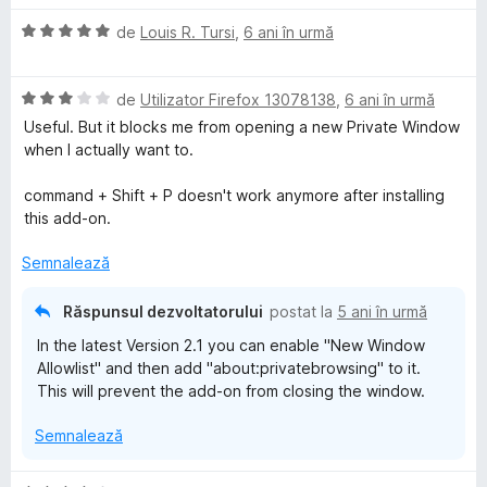
n
c
a
e
5
u
E
l
de
Louis R. Tursi
,
6 ani în urmă
s
5
v
u
t
d
a
a
e
i
E
l
de
Utilizator Firefox 13078138
,
6 ani în urmă
t
l
n
v
u
(
Useful. But it blocks me from opening a new Private Window
e
5
a
a
ă
when I actually want to.
s
l
t
)
t
u
(
c
command + Shift + P doesn't work anymore after installing
e
a
ă
u
this add-on.
l
t
)
5
e
(
c
d
Semnalează
ă
u
i
)
5
n
Răspunsul dezvoltatorului
postat la
5 ani în urmă
c
d
5
In the latest Version 2.1 you can enable "New Window
u
i
s
Allowlist" and then add "about:privatebrowsing" to it.
3
n
t
This will prevent the add-on from closing the window.
d
5
e
i
s
l
Semnalează
n
t
e
5
e
s