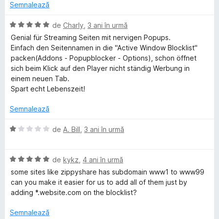
e
d
ă
Semnalează
e
i
)
l
n
c
E
de
Charly
,
3 ani în urmă
e
5
u
v
Genial für Streaming Seiten mit nervigen Popups.
s
2
a
Einfach den Seitennamen in die "Active Window Blocklist"
t
d
l
packen(Addons - Popupblocker - Options), schon öffnet
e
i
u
sich beim Klick auf den Player nicht ständig Werbung in
l
n
a
einem neuen Tab.
e
5
t
Spart echt Lebenszeit!
s
(
t
ă
Semnalează
e
)
l
c
E
de
A. Bill
,
3 ani în urmă
e
u
v
5
a
d
E
l
de
kykz
,
4 ani în urmă
i
v
u
some sites like zippyshare has subdomain www1 to www99
n
a
a
can you make it easier for us to add all of them just by
5
l
t
adding *.website.com on the blocklist?
s
u
(
t
a
ă
Semnalează