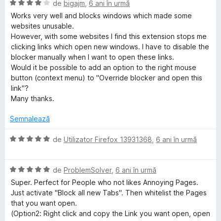
l
E
de
bigajm
,
6 ani în urmă
t
e
v
Works very well and blocks windows which made some
e
a
websites unusable.
l
l
However, with some websites I find this extension stops me
e
u
clicking links which open new windows. I have to disable the
a
blocker manually when I want to open these links.
t
Would it be possible to add an option to the right mouse
(
button (context menu) to "Override blocker and open this
ă
link"?
)
Many thanks.
c
u
Semnalează
4
d
E
de
Utilizator Firefox 13931368
,
6 ani în urmă
i
v
n
a
5
E
l
de
ProblemSolver
,
6 ani în urmă
s
v
u
Super. Perfect for People who not likes Annoying Pages.
t
a
a
Just activate "Block all new Tabs". Then whitelist the Pages
e
l
t
that you want open.
l
u
(
(Option2: Right click and copy the Link you want open, open
e