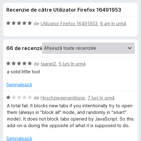
i
c
i
Recenzie de către Utilizator Firefox 16491953
u
r
i
4
e
,
E
de
Utilizator Firefox 16491953
,
6 ani în urmă
f
p
2
v
o
d
a
i
l
x
e
66 de recenzii
n
u
5
a
n
s
t
E
de
taariel2
,
5 luni în urmă
t
(
v
a solid little tool
t
e
ă
a
l
)
l
Semnalează
e
c
u
r
u
a
E
de
Hirschziegenantilope
,
7 luni în urmă
5
t
v
u
A total fail. It blocks new tabs if you intentionally try to open
d
(
a
them (always in "block all" mode, and randomly in "smart"
i
ă
l
mode). It does not block tabs opened by JavaScript. So this
P
n
)
u
add-on is doing the opposite of what it is supposed to do.
5
c
a
o
s
u
t
Semnalează