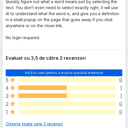
Quickly figure out what a word means just by selecting the
text. You don't even need to select exactly right, it will use
AI to understand what the word is, and give you a definition
in a small popup on the page that goes away if you click
anywhere or on the close link.
No login required.
Evaluat cu 3,5 de către 2 recenzori
N
Intră în cont pentru a evalua această extensie
u
5
0
e
4
1
x
i
3
1
s
2
0
t
1
0
ă
î
Citește toate cele 2 recenzii
n