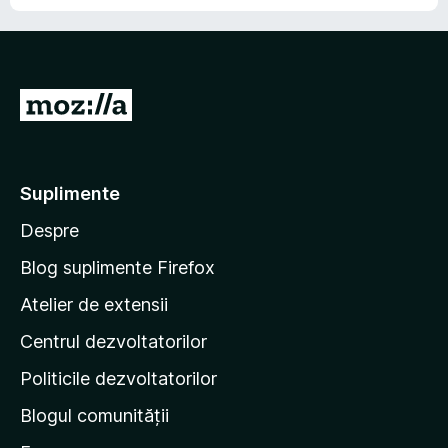
D
u
-
t
Suplimente
e
Despre
p
e
Blog suplimente Firefox
p
Atelier de extensii
a
Centrul dezvoltatorilor
g
i
Politicile dezvoltatorilor
n
Blogul comunității
a