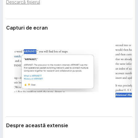
i
Descarcă fișierul
i
e
r
e
Capturi de ecran
f
o
x
Despre această extensie