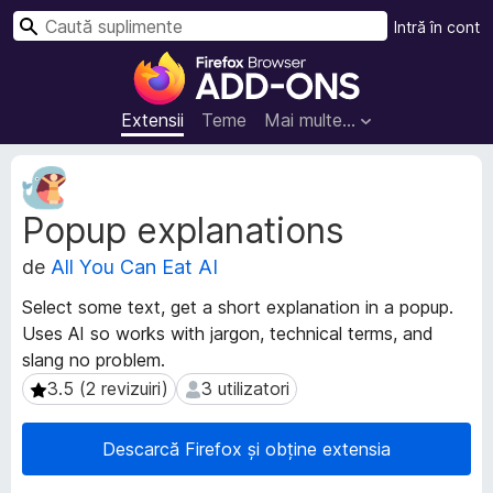
C
Intră în cont
a
S
u
u
t
p
Extensii
Teme
Mai multe…
ă
l
i
M
m
e
Popup explanations
t
e
a
n
de
All You Can Eat AI
d
t
a
e
Select some text, get a short explanation in a popup.
t
p
Uses AI so works with jargon, technical terms, and
e
e
slang no problem.
e
n
x
3.5 (2 revizuiri)
3 utilizatori
3.5 (2 revizuiri)
3 utilizatori
t
t
e
r
Descarcă Firefox și obține extensia
n
u
s
F