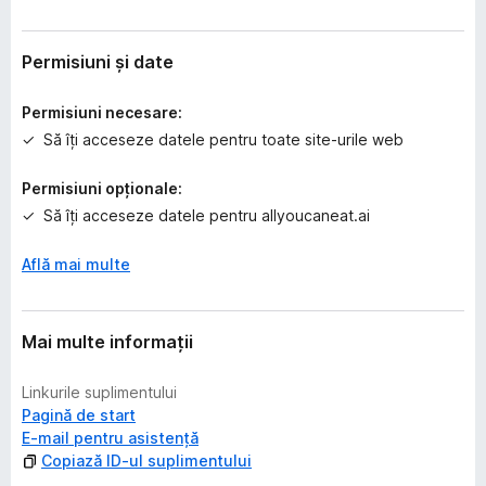
c
ă
e
Permisiuni și date
v
a
Permisiuni necesare:
l
Să îți acceseze datele pentru toate site-urile web
u
ă
Permisiuni opționale:
r
Să îți acceseze datele pentru allyoucaneat.ai
i
Află mai multe
Mai multe informații
Linkurile suplimentului
Pagină de start
E-mail pentru asistență
Copiază ID-ul suplimentului