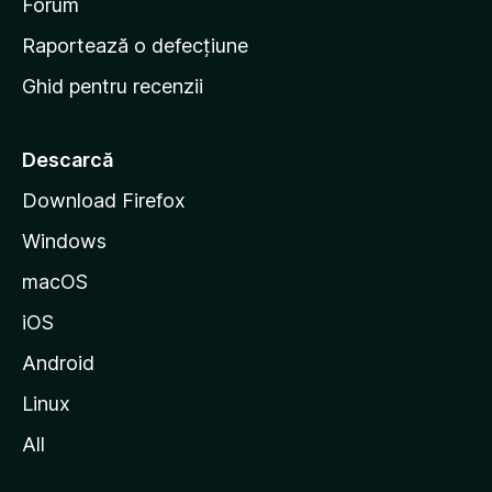
d
Forum
e
Raportează o defecțiune
s
Ghid pentru recenzii
t
a
r
Descarcă
t
Download Firefox
M
Windows
o
z
macOS
i
iOS
l
l
Android
a
Linux
All