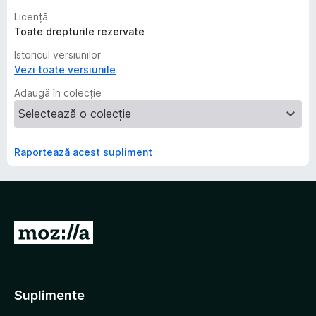
Licență
Toate drepturile rezervate
Istoricul versiunilor
Vezi toate versiunile
Adaugă în colecție
Raportează acest supliment
D
u
-
t
Suplimente
e