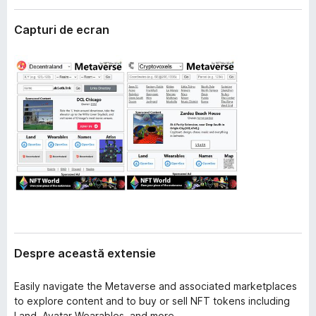
i
i
e
Capturi de ecran
r
e
f
o
x
Despre această extensie
Easily navigate the Metaverse and associated marketplaces
to explore content and to buy or sell NFT tokens including
Land, Avatar Wearables, and more.