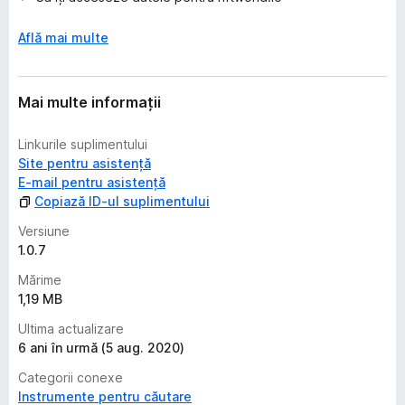
u
ă
Află mai multe
r
i
Mai multe informații
Linkurile suplimentului
Site pentru asistență
E-mail pentru asistență
Copiază ID-ul suplimentului
Versiune
1.0.7
Mărime
1,19 MB
Ultima actualizare
6 ani în urmă (5 aug. 2020)
Categorii conexe
Instrumente pentru căutare