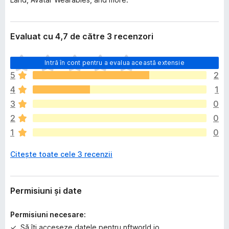
Evaluat cu 4,7 de către 3 recenzori
N
Intră în cont pentru a evalua această extensie
u
5
2
e
4
1
x
i
3
0
s
2
0
t
1
0
ă
î
Citește toate cele 3 recenzii
n
c
ă
e
Permisiuni și date
v
a
Permisiuni necesare:
l
Să îți acceseze datele pentru nftworld.io