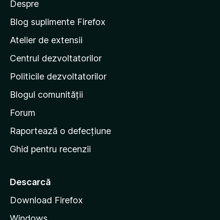
Despre
p
e
Blog suplimente Firefox
p
Atelier de extensii
a
Centrul dezvoltatorilor
g
i
Politicile dezvoltatorilor
n
Blogul comunității
a
d
Forum
e
Raportează o defecțiune
s
Ghid pentru recenzii
t
a
r
Descarcă
t
Download Firefox
M
Windows
o