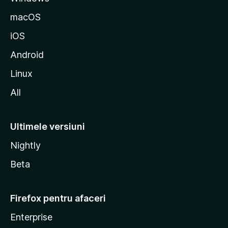
z
macOS
i
iOS
l
l
Android
a
Linux
All
Ultimele versiuni
Nightly
Beta
Firefox pentru afaceri
Enterprise