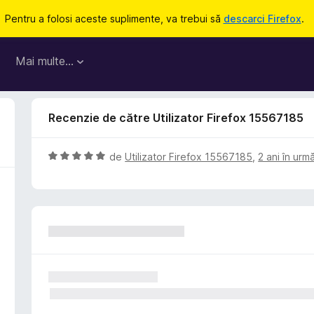
Pentru a folosi aceste suplimente, va trebui să
descarci Firefox
.
Mai multe…
Recenzie de către Utilizator Firefox 15567185
E
de
Utilizator Firefox 15567185
,
2 ani în urm
v
a
l
u
a
t
(
ă
)
c