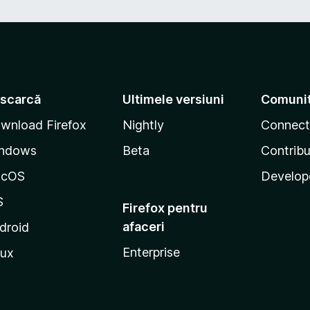
scarcă
Ultimele versiuni
Comuni
wnload Firefox
Nightly
Connect
ndows
Beta
Contribu
acOS
Develop
S
Firefox pentru
afaceri
droid
Enterprise
nux