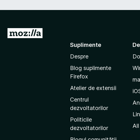
D
u
Suplimente
De
-
Despre
Do
t
e
Blog suplimente
Wi
p
Firefox
m
e
Atelier de extensii
p
iO
a
Centrul
An
g
dezvoltatorilor
Li
i
Politicile
n
All
dezvoltatorilor
a
Blogul comunității