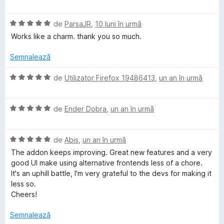
l
c
d
v
u
e
u
i
a
a
5
n
E
l
de
ParsaJR
,
10 luni în urmă
t
d
5
v
u
(
Works like a charm. thank you so much.
i
s
a
a
ă
n
t
l
t
)
Semnalează
5
e
u
(
c
s
l
a
ă
u
E
de
Utilizator Firefox 19486413
,
un an în urmă
t
e
t
)
5
v
e
(
c
d
a
l
ă
u
i
E
l
de
Ender Dobra
,
un an în urmă
e
)
3
n
v
u
c
d
5
a
a
u
i
E
s
l
de
Abis
,
un an în urmă
t
5
n
v
t
u
(
The addon keeps improving. Great new features and a very
d
5
a
e
a
ă
good UI make using alternative frontends less of a chore.
i
s
l
l
t
)
It's an uphill battle, I'm very grateful to the devs for making it
n
t
u
e
(
c
less so.
5
e
a
ă
u
Cheers!
s
l
t
)
5
t
e
(
c
d
Semnalează
e
ă
u