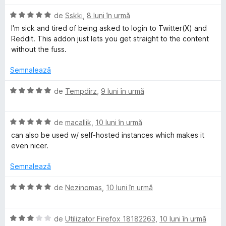
5
e
c
a
s
l
u
E
l
de
Sskki
,
8 luni în urmă
t
e
5
v
u
I'm sick and tired of being asked to login to Twitter(X) and
e
d
a
a
Reddit. This addon just lets you get straight to the content
l
i
l
t
without the fuss.
e
n
u
(
5
a
ă
Semnalează
s
t
)
t
(
c
E
de
Tempdirz
,
9 luni în urmă
e
ă
u
v
l
)
5
a
e
c
d
E
l
de
macallik
,
10 luni în urmă
u
i
v
u
can also be used w/ self-hosted instances which makes it
5
n
a
a
even nicer.
d
5
l
t
i
s
u
(
Semnalează
n
t
a
ă
5
e
t
)
E
de
Nezinomas
,
10 luni în urmă
s
l
(
c
v
t
e
ă
u
a
e
)
5
E
l
de
Utilizator Firefox 18182263
,
10 luni în urmă