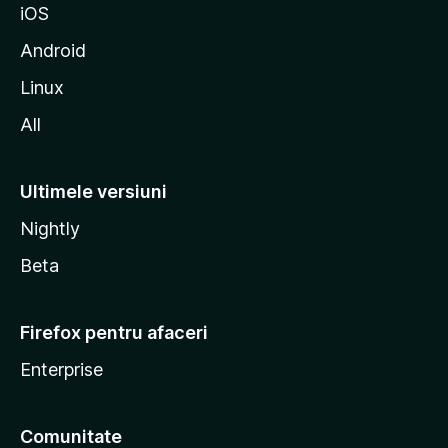
iOS
l
l
Android
a
Linux
All
Ultimele versiuni
Nightly
Beta
Firefox pentru afaceri
Enterprise
Comunitate