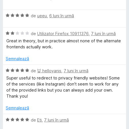
)
5
n
v
t
u
e
c
d
5
a
e
a
u
i
E
s
l
de
ueeu
,
6 luni în urmă
l
t
5
n
v
t
u
e
(
d
5
a
e
a
ă
i
E
s
l
de
Utilizator Firefox 10911376
,
7 luni în urmă
l
t
)
n
v
t
u
e
(
c
Great in theory, but in practice almost none of the alternate
5
a
e
a
ă
u
frontends actually work.
s
l
l
t
)
5
t
u
e
(
c
d
Semnalează
e
a
ă
u
i
l
t
)
5
n
E
de
🦊 helloyanis
,
7 luni în urmă
e
(
c
d
5
v
Super useful to redirect to privacy friendly websites! Some
ă
u
i
s
a
of the services (like Instagram) don't seem to work for any
)
5
n
t
l
of the provided links but you can always add your own.
c
d
5
e
u
Thank you!
u
i
s
l
a
2
n
t
e
t
Semnalează
d
5
e
(
i
s
l
ă
E
de
Eti
,
7 luni în urmă
n
t
e
)
v