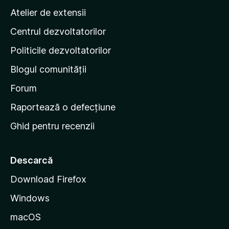
p
e
Atelier de extensii
a
Centrul dezvoltatorilor
g
i
Politicile dezvoltatorilor
n
Blogul comunității
a
d
Forum
e
Raportează o defecțiune
s
Ghid pentru recenzii
t
a
r
Descarcă
t
Download Firefox
M
Windows
o
z
macOS
i