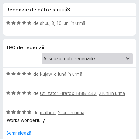
i
c
i
Recenzie de către shuuji3
u
r
i
4
e
,
E
de
shuuji3
,
10 luni în urmă
f
p
6
v
o
d
a
i
l
x
e
190 de recenzii
n
u
5
a
n
s
t
t
(
E
t
de
kujaw
,
o lună în urmă
e
ă
v
l
)
a
e
c
r
E
l
de
Utilizator Firefox 18881442
,
2 luni în urmă
u
v
u
5
u
a
a
d
E
l
de
mathoo
,
2 luni în urmă
t
i
L
v
u
(
Works wonderfully
n
a
a
ă
5
l
t
)
Semnalează
i
s
u
(
c